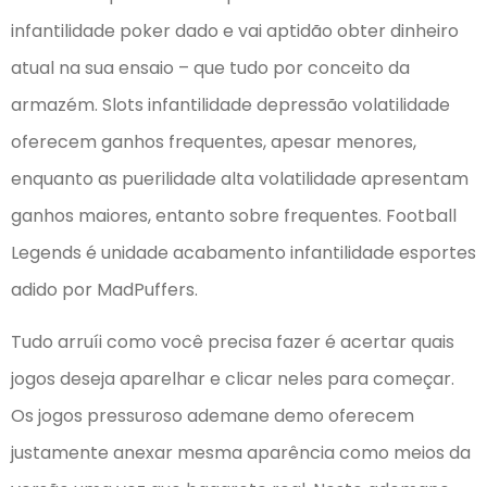
infantilidade poker dado e vai aptidão obter dinheiro
atual na sua ensaio – que tudo por conceito da
armazém. Slots infantilidade depressão volatilidade
oferecem ganhos frequentes, apesar menores,
enquanto as puerilidade alta volatilidade apresentam
ganhos maiores, entanto sobre frequentes. Football
Legends é unidade acabamento infantilidade esportes
adido por MadPuffers.
Tudo arruíi como você precisa fazer é acertar quais
jogos deseja aparelhar e clicar neles para começar.
Os jogos pressuroso ademane demo oferecem
justamente anexar mesma aparência como meios da