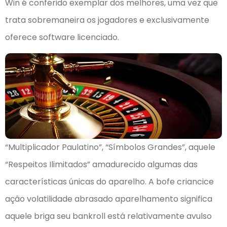
Win é conferido exemplar dos melhores, uma vez que
trata sobremaneira os jogadores e exclusivamente
oferece software licenciado.
“Multiplicador Paulatino”, “Símbolos Grandes”, aquele
“Respeitos Ilimitados” amadurecido algumas das
características únicas do aparelho. A bofe criancice
açâo volatilidade abrasado aparelhamento significa
aquele briga seu bankroll está relativamente avulso