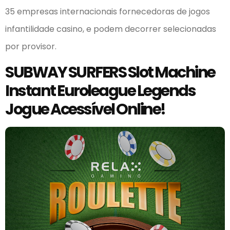
35 empresas internacionais fornecedoras de jogos
infantilidade casino, e podem decorrer selecionadas
por provisor.
SUBWAY SURFERS Slot Machine
Instant Euroleague Legends
Jogue Acessível Online!