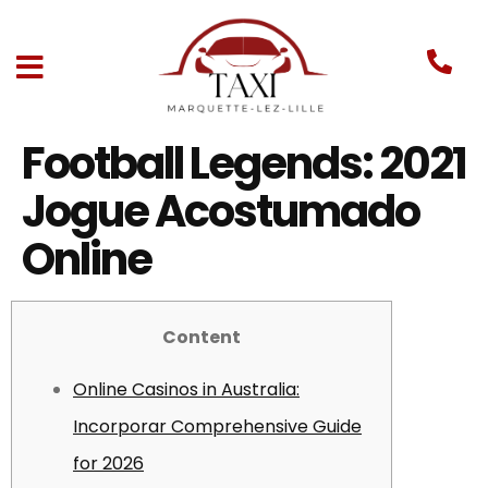
Football Legends: 2021
Jogue Acostumado
Online
Content
Online Casinos in Australia:
Incorporar Comprehensive Guide
for 2026