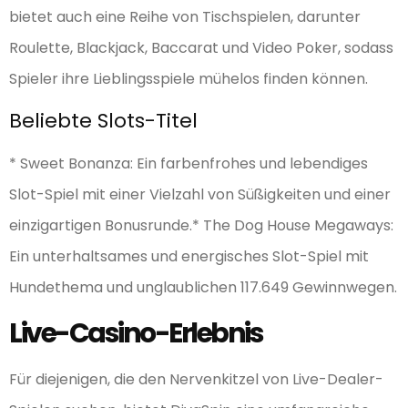
bietet auch eine Reihe von Tischspielen, darunter
Roulette, Blackjack, Baccarat und Video Poker, sodass
Spieler ihre Lieblingsspiele mühelos finden können.
Beliebte Slots-Titel
* Sweet Bonanza: Ein farbenfrohes und lebendiges
Slot-Spiel mit einer Vielzahl von Süßigkeiten und einer
einzigartigen Bonusrunde.* The Dog House Megaways:
Ein unterhaltsames und energisches Slot-Spiel mit
Hundethema und unglaublichen 117.649 Gewinnwegen.
Live-Casino-Erlebnis
Für diejenigen, die den Nervenkitzel von Live-Dealer-