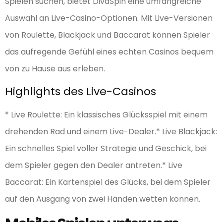
Spielen suchen, bietet DivaSpin eine umfangreiche
Auswahl an Live-Casino-Optionen. Mit Live-Versionen
von Roulette, Blackjack und Baccarat können Spieler
das aufregende Gefühl eines echten Casinos bequem
von zu Hause aus erleben.
Highlights des Live-Casinos
* Live Roulette: Ein klassisches Glücksspiel mit einem
drehenden Rad und einem Live-Dealer.* Live Blackjack:
Ein schnelles Spiel voller Strategie und Geschick, bei
dem Spieler gegen den Dealer antreten.* Live
Baccarat: Ein Kartenspiel des Glücks, bei dem Spieler
auf den Ausgang von zwei Händen wetten können.