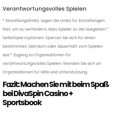
Verantwortungsvolles Spielen
* Einzahlungslimits: Legen Sie Limits für Einzahlungen
fest, um zu verhindern, dass Spieler zu viel ausgeben.*
Selbstsperroptionen: Sperren Sie sich für einen
bestimmten Zeitraum oder dauerhaft vom Spielen
aus.* Zugang zu Organisationen für
verantwortungsvolles Spielen: Wenden Sie sich an
Organisationen für Hilfe und Unterstützung.
Fazit: Machen Sie mit beim Spaß
bei DivaSpin Casino +
Sportsbook