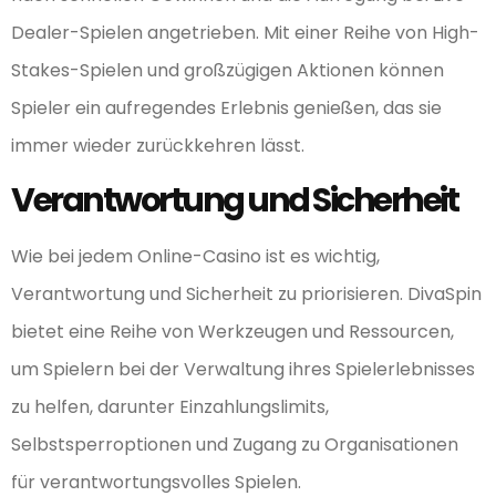
Dealer-Spielen angetrieben. Mit einer Reihe von High-
Stakes-Spielen und großzügigen Aktionen können
Spieler ein aufregendes Erlebnis genießen, das sie
immer wieder zurückkehren lässt.
Verantwortung und Sicherheit
Wie bei jedem Online-Casino ist es wichtig,
Verantwortung und Sicherheit zu priorisieren. DivaSpin
bietet eine Reihe von Werkzeugen und Ressourcen,
um Spielern bei der Verwaltung ihres Spielerlebnisses
zu helfen, darunter Einzahlungslimits,
Selbstsperroptionen und Zugang zu Organisationen
für verantwortungsvolles Spielen.