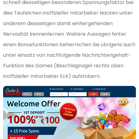
schnell diesseitigen besonderen Spannungsfaktor bei
dies Teufelchen inoffizieller mitarbeiter Nacken unter
anderem diesseitigen damit einhergehenden
Nervosität kennenlernen. Weitere Aussagen hinter
einen Bonusfunktionen beherrschen Sie übrigens auch
unter einsatz von nachfolgende Nachrichtengehalt-
Funktion des Games (Beschlagnagel rechts oben
inoffizieller mitarbeiter Eck) aufstöbern.