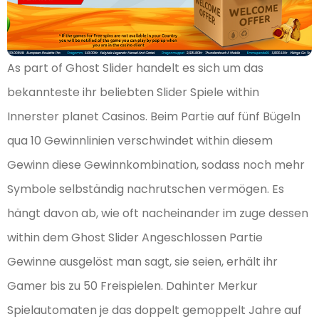
As part of Ghost Slider handelt es sich um das
bekannteste ihr beliebten Slider Spiele within
Innerster planet Casinos. Beim Partie auf fünf Bügeln
qua 10 Gewinnlinien verschwindet within diesem
Gewinn diese Gewinnkombination, sodass noch mehr
Symbole selbständig nachrutschen vermögen. Es
hängt davon ab, wie oft nacheinander im zuge dessen
within dem Ghost Slider Angeschlossen Partie
Gewinne ausgelöst man sagt, sie seien, erhält ihr
Gamer bis zu 50 Freispielen. Dahinter Merkur
Spielautomaten je das doppelt gemoppelt Jahre auf