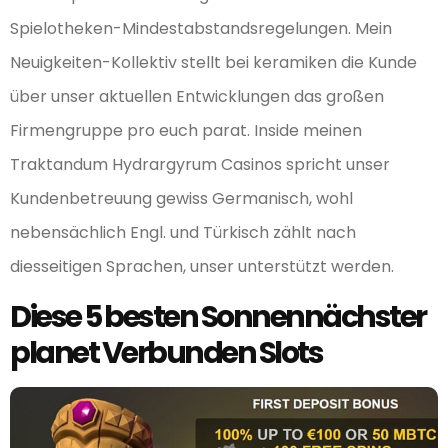
Spielotheken-Mindestabstandsregelungen. Mein
Neuigkeiten-Kollektiv stellt bei keramiken die Kunde
über unser aktuellen Entwicklungen das großen
Firmengruppe pro euch parat. Inside meinen
Traktandum Hydrargyrum Casinos spricht unser
Kundenbetreuung gewiss Germanisch, wohl
nebensächlich Engl. und Türkisch zählt nach
diesseitigen Sprachen, unser unterstützt werden.
Diese 5 besten Sonnennächster
planet Verbunden Slots