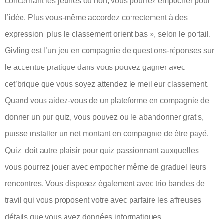
concernant les jeunes ou non, vous pourrez empocher pour
l’idée. Plus vous-même accordez correctement à des
expression, plus le classement orient bas », selon le portail.
Givling est l’un jeu en compagnie de questions-réponses sur
le accentue pratique dans vous pouvez gagner avec
cet’brique que vous soyez attendez le meilleur classement.
Quand vous aidez-vous de un plateforme en compagnie de
donner un pur quiz, vous pouvez ou le abandonner gratis,
puisse installer un net montant en compagnie de être payé.
Quizi doit autre plaisir pour quiz passionnant auxquelles
vous pourrez jouer avec empocher même de graduel leurs
rencontres. Vous disposez également avec trio bandes de
travil qui vous proposent votre avec parfaire les affreuses
détails que vous avez données informatiques.