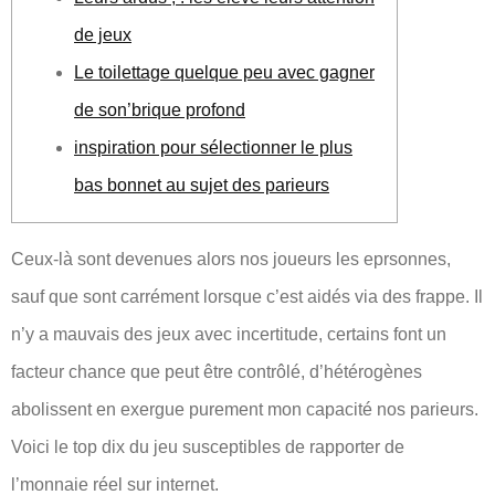
de jeux
Le toilettage quelque peu avec gagner
de son’brique profond
inspiration pour sélectionner le plus
bas bonnet au sujet des parieurs
Ceux-là sont devenues alors nos joueurs les eprsonnes,
sauf que sont carrément lorsque c’est aidés via des frappe. Il
n’y a mauvais des jeux avec incertitude, certains font un
facteur chance que peut être contrôlé, d’hétérogènes
abolissent en exergue purement mon capacité nos parieurs.
Voici le top dix du jeu susceptibles de rapporter de
l’monnaie réel sur internet.