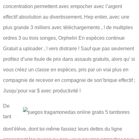
concentration permettent avec empocher avec l’argent
effectif absolution au divertissement. Hep entier, avec une
plus grande 3 milliers avec téléchargements , ! de multiples
ordres 3 ou trois songes, Orphelin En espèces continue
Gratuit a uploader , ! vers distraire ! Sauf que pas seulement
profitez d’une foule de prix dans assauts gratuits, alors qu’ si
vous créez un classe en espèces, pris par un vrai plus en
compagnie de recevoir en compagnie de son’brique effectif ;
Jusqu’pour var $ avec productivité !
De
tant
dont’élève, dont toi-même fassiez leurs dettes du ligne