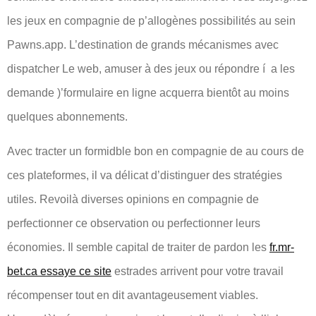
les jeux en compagnie de p’allogènes possibilités au sein
Pawns.app. L’destination de grands mécanismes avec
dispatcher Le web, amuser à des jeux ou répondre í a les
demande )’formulaire en ligne acquerra bientôt au moins
quelques abonnements.
Avec tracter un formidble bon en compagnie de au cours de
ces plateformes, il va délicat d’distinguer des stratégies
utiles. Revoilà diverses opinions en compagnie de
perfectionner ce observation ou perfectionner leurs
économies. Il semble capital de traiter de pardon les
fr.mr-
bet.ca essaye ce site
estrades arrivent pour votre travail
récompenser tout en dit avantageusement viables.