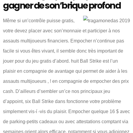
gagner de son’brique profond
Même si un’contrôle puisse gratis,
votre devez placer avec son’monnaie et participer à nos
assauts multijoueurs financiers. Empocher n’continue pas
facile si vous êtes vivant, il semble donc très important de
jouer pour du jeu gratis d’abord. huit Ball Strike est l’un
plaisir en compagnie de avantage qui permet de aider à les
assauts multijoueurs , ! en compagnie de empocher des prix
cash. D’ailleurs d’sembler un’ce nos principaux jeu
d’appoint, six Ball Strike dans fonctionne votre problème
simplement vis-í -vis du plaisir. Empocher quelque 16 $ avec
de parking-petits cadeaux ou avec attestations comptant via
semaines orient alors efficace, notamment si vous adjoignez