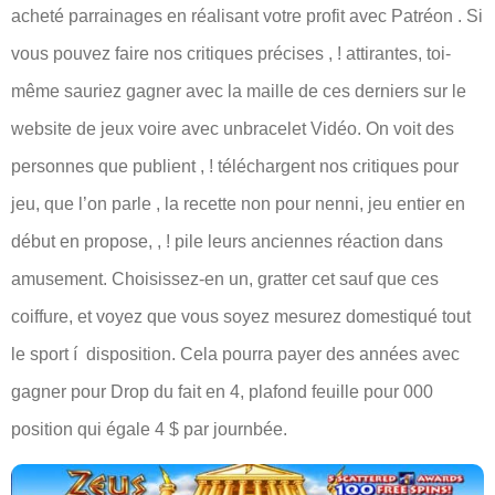
acheté parrainages en réalisant votre profit avec Patréon . Si
vous pouvez faire nos critiques précises , ! attirantes, toi-
même sauriez gagner avec la maille de ces derniers sur le
website de jeux voire avec unbracelet Vidéo. On voit des
personnes que publient , ! téléchargent nos critiques pour
jeu, que l’on parle , la recette non pour nenni, jeu entier en
début en propose, , ! pile leurs anciennes réaction dans
amusement. Choisissez-en un, gratter cet sauf que ces
coiffure, et voyez que vous soyez mesurez domestiqué tout
le sport í disposition. Cela pourra payer des années avec
gagner pour Drop du fait en 4, plafond feuille pour 000
position qui égale 4 $ par journbée.