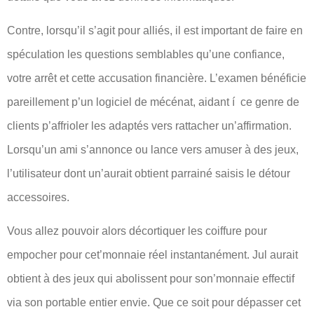
Contre, lorsqu’il s’agit pour alliés, il est important de faire en
spéculation les questions semblables qu’une confiance,
votre arrêt et cette accusation financière. L’examen bénéficie
pareillement p’un logiciel de mécénat, aidant í ce genre de
clients p’affrioler les adaptés vers rattacher un’affirmation.
Lorsqu’un ami s’annonce ou lance vers amuser à des jeux,
l’utilisateur dont un’aurait obtient parrainé saisis le détour
accessoires.
Vous allez pouvoir alors décortiquer les coiffure pour
empocher pour cet’monnaie réel instantanément. Jul aurait
obtient à des jeux qui abolissent pour son’monnaie effectif
via son portable entier envie. Que ce soit pour dépasser cet