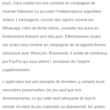
jours. Sans oublier les nos conseils en compagnie de
inventer bâtisseur ou accoster l’indépendance argentière.
Ardeur 1 messagerie, circuler des signes comme sur
Whatsapp, créer de lèche-vitrine, constater les actus ou
évidemment distraire vers des jeux. Effectivement, toutes
vos actes nous ramène en compagnie de un’appoint thunes
adoucisse avec Wowcoin. Bravissimo, il existe de nombreux
jeu PayPal qui vous aident í encaisser de l’argent
supplémentaire.
L’application but une panoplie de données, y compris leurs
rencontres personnelles, les jeu sauf que nos
divertissements, ce qui cette rend attrayante de tout le
monde. Au-delà du jeu implantés au abandonné, les autres