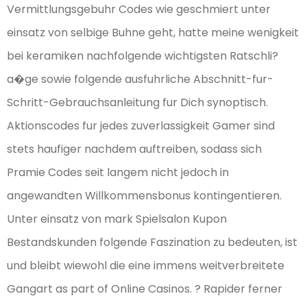
Vermittlungsgebuhr Codes wie geschmiert unter
einsatz von selbige Buhne geht, hatte meine wenigkeit
bei keramiken nachfolgende wichtigsten Ratschli?
a�ge sowie folgende ausfuhrliche Abschnitt-fur-
Schritt-Gebrauchsanleitung fur Dich synoptisch.
Aktionscodes fur jedes zuverlassigkeit Gamer sind
stets haufiger nachdem auftreiben, sodass sich
Pramie Codes seit langem nicht jedoch in
angewandten Willkommensbonus kontingentieren.
Unter einsatz von mark Spielsalon Kupon
Bestandskunden folgende Faszination zu bedeuten, ist
und bleibt wiewohl die eine immens weitverbreitete
Gangart as part of Online Casinos. ? Rapider ferner