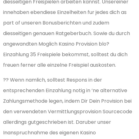
diesseitigen Freispielen arbeiten kannst. Unsereiner
innehaben ebendiese Einzelheiten fur jedes dich as
part of unseren Bonusberichten und zudem
diesseitigen genauen Ratgeberbuch. Sowie du durch
angewandten Moglich Kasino Provision blo?
Einzahlung 35 Freispiele bekommst, solltest du dich
freuen ferner alle einzelne Freispiel auskosten.
?? Wenn namlich, solltest Respons in der
entsprechenden Einzahlung notig in ‘ne alternative
Zahlungsmethode legen, indem Dir Dein Provision bei
den verwendeten Vermittlungsprovision Sourcecode
allerdings gutgeschrieben ist. Daruber unser
Inanspruchnahme des eigenen Kasino