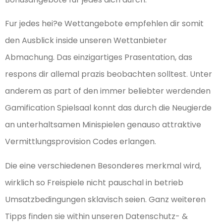
Fur jedes hei?e Wettangebote empfehlen dir somit
den Ausblick inside unseren Wettanbieter
Abmachung. Das einzigartiges Prasentation, das
respons dir allemal prazis beobachten solltest. Unter
anderem as part of den immer beliebter werdenden
Gamification Spielsaal konnt das durch die Neugierde
an unterhaltsamen Minispielen genauso attraktive
Vermittlungsprovision Codes erlangen.
Die eine verschiedenen Besonderes merkmal wird,
wirklich so Freispiele nicht pauschal in betrieb
Umsatzbedingungen sklavisch seien. Ganz weiteren
Tipps finden sie within unseren Datenschutz- &