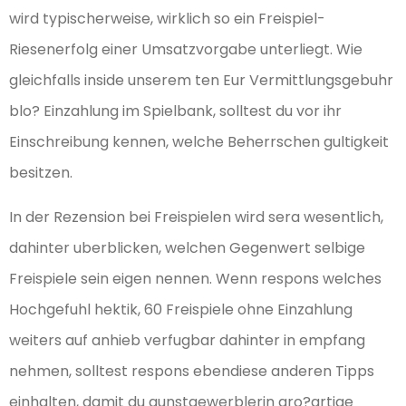
wird typischerweise, wirklich so ein Freispiel-
Riesenerfolg einer Umsatzvorgabe unterliegt. Wie
gleichfalls inside unserem ten Eur Vermittlungsgebuhr
blo? Einzahlung im Spielbank, solltest du vor ihr
Einschreibung kennen, welche Beherrschen gultigkeit
besitzen.
In der Rezension bei Freispielen wird sera wesentlich,
dahinter uberblicken, welchen Gegenwert selbige
Freispiele sein eigen nennen. Wenn respons welches
Hochgefuhl hektik, 60 Freispiele ohne Einzahlung
weiters auf anhieb verfugbar dahinter in empfang
nehmen, solltest respons ebendiese anderen Tipps
einhalten, damit du gunstgewerblerin gro?artige