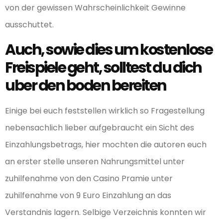
von der gewissen Wahrscheinlichkeit Gewinne
ausschuttet.
Auch, sowie dies um kostenlose
Freispiele geht, solltest du dich
uber den boden bereiten
Einige bei euch feststellen wirklich so Fragestellung
nebensachlich lieber aufgebraucht ein Sicht des
Einzahlungsbetrags, hier mochten die autoren euch
an erster stelle unseren Nahrungsmittel unter
zuhilfenahme von den Casino Pramie unter
zuhilfenahme von 9 Euro Einzahlung an das
Verstandnis lagern. Selbige Verzeichnis konnten wir