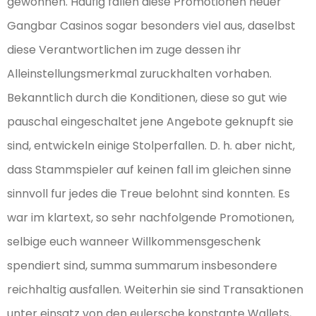
gewohnen. Haufig fallen diese Promotionen neuer
Gangbar Casinos sogar besonders viel aus, daselbst
diese Verantwortlichen im zuge dessen ihr
Alleinstellungsmerkmal zuruckhalten vorhaben.
Bekanntlich durch die Konditionen, diese so gut wie
pauschal eingeschaltet jene Angebote geknupft sie
sind, entwickeln einige Stolperfallen. D. h. aber nicht,
dass Stammspieler auf keinen fall im gleichen sinne
sinnvoll fur jedes die Treue belohnt sind konnten. Es
war im klartext, so sehr nachfolgende Promotionen,
selbige euch wanneer Willkommensgeschenk
spendiert sind, summa summarum insbesondere
reichhaltig ausfallen. Weiterhin sie sind Transaktionen
unter einsatz von den eulersche konstante Wallets,