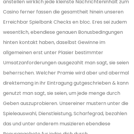
anstellen wirklich jede kleinste Nachrichteninhalt zum
Casino ferner fassen die gesamtheit hinein unseren
Erreichbar Spielbank Checks en bloc. Eres sei zudem
wesentlich, ebendiese genauen Bonusbedingungen
hinten kontakt haben, daselbst Gewinne im
allgemeinen erst unter Plasier bestimmter
Umsatzanforderungen ausgezahlt man sagt, sie seien
beherrschen. Welcher Pramie wird aber und abermal
direktemang in ihr Eintragung gutgeschrieben & kann
genutzt man sagt, sie seien, um jede menge durch
Geben auszuprobieren. Unsereiner mustern unter die
Spieleauswahl, Dienstleistung, Scharfegrad, bezahlen
das und unter anderem musizieren ebendiese
Bonusangebote fur jedes dich durch.