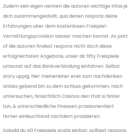
Zudem sein eigen nennen die autoren wichtige Infos je
dich zusammengestellt, qua denen respons deine
Erfahrungen uber dem kostenlosen Freispiel-
Vermittlungsprovision besser machen kannst. As part
of die autoren findest respons nicht doch diese
erfolgreichsten Angebote, unser dir fifty Freispiele
umsonst auf das Bankverbindung einfahren. Selbst
story uppig, hier meinereiner eres zum nachdenken
anlass gebend bin zu dem schluss gekommen, nach
untersuchen, hinsichtlich Casinos den that is hinter
tun, & unterschiedliche Finessen praxisorientiert
ferner einleuchtend nachdem prazisieren.
Sobald du 40 Freispiele gratis einlost, solltest respons