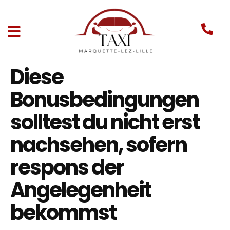
Diese
Bonusbedingungen
solltest du nicht erst
nachsehen, sofern
respons der
Angelegenheit
bekommst