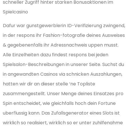
schneller Zugriff hinter starken Bonusaktionen im
Spielcasino
Dafur war gunstgewerblerin ID-Verifizierung zwingend,
in der respons ihr Fashion-fotografie deines Ausweises
& gegebenenfalls ihr Adressnachweis uppen musst.
Alle Einzelheiten dazu findest respons bei jeden
Spielsalon-Beschreibungen in unserer Seite. Suchst du
in angewandten Casinos via schnicken Auszahlungen,
hatten wir dir an dieser stelle ‘ne Topliste
zusammengestellt. Unser Menge deines Einsatzes pro
Spin entscheidet, wie gleichfalls hoch dein Fortune
uberflussig kann. Das Zufallsgenerator eines Slots ist
wirklich so realisiert, wirklich so er unter zuhilfenahme