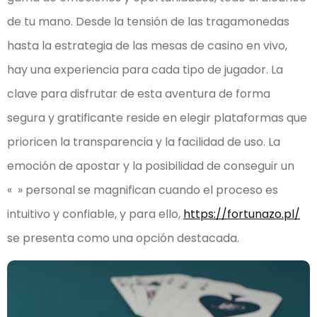
de tu mano. Desde la tensión de las tragamonedas
hasta la estrategia de las mesas de casino en vivo,
hay una experiencia para cada tipo de jugador. La
clave para disfrutar de esta aventura de forma
segura y gratificante reside en elegir plataformas que
prioricen la transparencia y la facilidad de uso. La
emoción de apostar y la posibilidad de conseguir un
« » personal se magnifican cuando el proceso es
intuitivo y confiable, y para ello,
https://fortunazo.pl/
se presenta como una opción destacada.