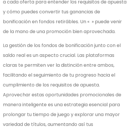
a cada oferta para entender los requisitos de apuesta
y cómo puedes convertir tus ganancias de
bonificación en fondos retirábles. Un « » puede venir
de la mano de una promoción bien aprovechada.
La gestión de los fondos de bonificación junto con el
saldo real es un aspecto crucial. Las plataformas
claras te permiten ver la distinción entre ambos,
facilitando el seguimiento de tu progreso hacia el
cumplimiento de los requisitos de apuesta.
Aprovechar estas oportunidades promocionales de
manera inteligente es una estrategia esencial para
prolongar tu tiempo de juego y explorar una mayor
variedad de títulos, aumentando así tus