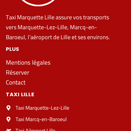
Taxi Marquette Lille assure vos transports
vers Marquette-Lez-Lille, Marcq-en-
Baroeul, l’aéroport de Lille et ses environs.
PLUS
Mentions légales
Réserver
Contact
TAXI LILLE
Taxi Marquette-Lez-Lille
Taxi Marcq-en-Baroeul
Taxi Aéroport Lille