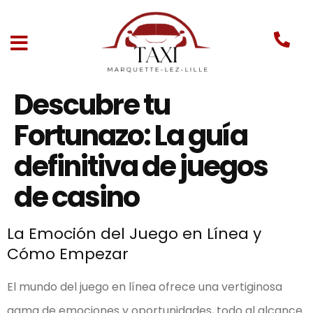
Descubre tu
Fortunazo: La guía
definitiva de juegos
de casino
La Emoción del Juego en Línea y
Cómo Empezar
El mundo del juego en línea ofrece una vertiginosa
gama de emociones y oportunidades, todo al alcance