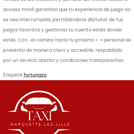
acceso móvil garantiza que tu experiencia de juego no
se vea interrumpida, permitiéndote disfrutar de tus
juegos favoritos y gestionar tu cuenta estés donde
estés. Con , el camino hacia tu próximo « » personal se
presenta de manera clara y accesible, respaldado
por un servicio atento y condiciones transparentes.
Étiqueté
fortunazo