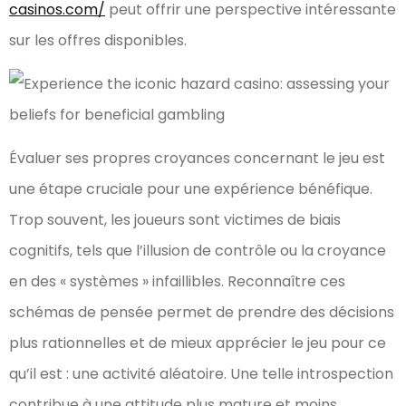
casinos.com/
peut offrir une perspective intéressante
sur les offres disponibles.
Évaluer ses propres croyances concernant le jeu est
une étape cruciale pour une expérience bénéfique.
Trop souvent, les joueurs sont victimes de biais
cognitifs, tels que l’illusion de contrôle ou la croyance
en des « systèmes » infaillibles. Reconnaître ces
schémas de pensée permet de prendre des décisions
plus rationnelles et de mieux apprécier le jeu pour ce
qu’il est : une activité aléatoire. Une telle introspection
contribue à une attitude plus mature et moins