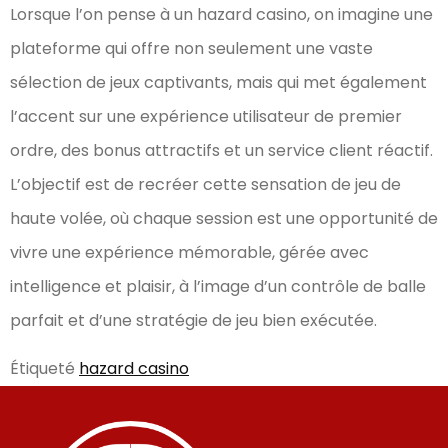
Lorsque l’on pense à un hazard casino, on imagine une
plateforme qui offre non seulement une vaste
sélection de jeux captivants, mais qui met également
l’accent sur une expérience utilisateur de premier
ordre, des bonus attractifs et un service client réactif.
L’objectif est de recréer cette sensation de jeu de
haute volée, où chaque session est une opportunité de
vivre une expérience mémorable, gérée avec
intelligence et plaisir, à l’image d’un contrôle de balle
parfait et d’une stratégie de jeu bien exécutée.
Étiqueté
hazard casino