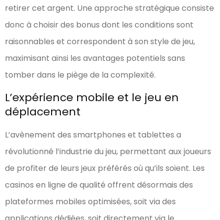
retirer cet argent. Une approche stratégique consiste
donc à choisir des bonus dont les conditions sont
raisonnables et correspondent à son style de jeu,
maximisant ainsi les avantages potentiels sans
tomber dans le piège de la complexité.
L’expérience mobile et le jeu en
déplacement
L’avènement des smartphones et tablettes a
révolutionné l’industrie du jeu, permettant aux joueurs
de profiter de leurs jeux préférés où qu’ils soient. Les
casinos en ligne de qualité offrent désormais des
plateformes mobiles optimisées, soit via des
applications dédiées, soit directement via le