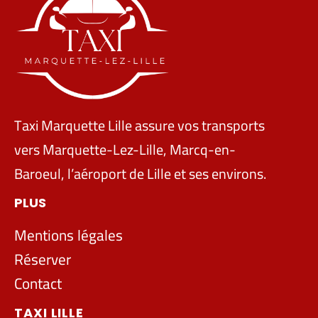
Taxi Marquette Lille assure vos transports
vers Marquette-Lez-Lille, Marcq-en-
Baroeul, l’aéroport de Lille et ses environs.
PLUS
Mentions légales
Réserver
Contact
TAXI LILLE