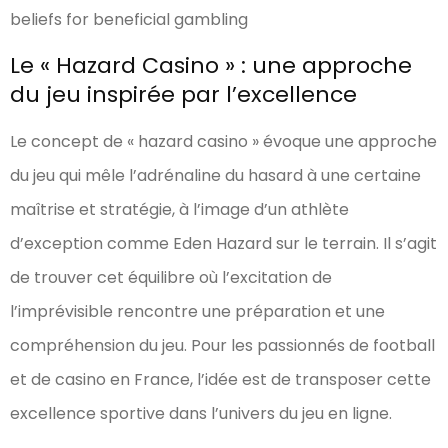
Le « Hazard Casino » : une approche
du jeu inspirée par l’excellence
Le concept de « hazard casino » évoque une approche
du jeu qui mêle l’adrénaline du hasard à une certaine
maîtrise et stratégie, à l’image d’un athlète
d’exception comme Eden Hazard sur le terrain. Il s’agit
de trouver cet équilibre où l’excitation de
l’imprévisible rencontre une préparation et une
compréhension du jeu. Pour les passionnés de football
et de casino en France, l’idée est de transposer cette
excellence sportive dans l’univers du jeu en ligne.