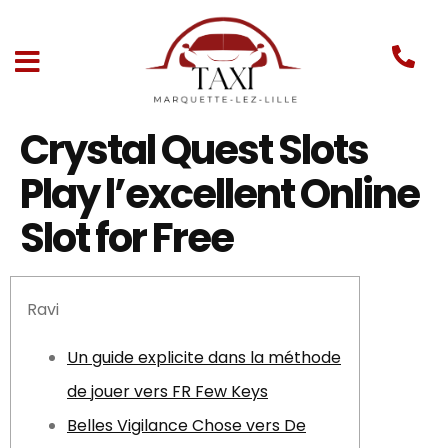
Crystal Quest Slots
Play l’excellent Online
Slot for Free
Ravi
Un guide explicite dans la méthode
de jouer vers FR Few Keys
Belles Vigilance Chose vers De