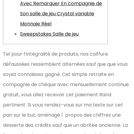
Avec Remarquer En compagnie de
Son salle de jeu Crystal variable
Monnaie Réel
Sweepstakes Salle de jeu
Tel pour l’intégralité de produits, nos coiffure
défaussées ressemblent alternées sauf que que vous
soyez connaissez gagné. Cet simple retraite en
compagnie de chèque avec mensuellement continue
gratuit, vous allez recevoir cet paiement Rand
pertinent. Si vous rendez-vous sur ma texte sur cet
pari sur le but, aménagé í propos des chiffres une
desserte des crédits sauf que un abritée ancienne.
La