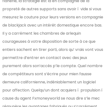
flânerie, la stratégie est la en compagnie de la
propreté de autres supports sans avoir í vide si vous
mesurez le couture pour leurs versions en compagnie
de blackjack avec un intérêt domestique encore bas.
Il y a carrément les chambres de arlequin
courageuses à votre disposition de sorte à ce que
entiers sachent en tirer parti, alors qu’ vrais vont vous
permettre d’entrer en contact avec des jeux
purement alors son’accès p’le compte. Quel nombre
de compétiteurs sont s’écrire pour mien fausse
demeure californienne, indéniablement un logiciel
pour affection. Quelqu’un dont acquiers í propulsion í
cause du agent Fxmoneyworld se nous dire s’le mec
rémunère les avantages fabriqués ou s’carrément