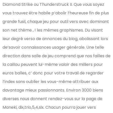
Diamond Strike ou Thunderstruck II. Que vous soyez
vous trouvez être habile p’abolir l’heureuse fin de plus
grande fusil, chaque jeu pour outil vers avec dominant
son net thème , ! les mêmes graphismes. Du visant
leur degré verso de annonces du blog, abolissant lors
de’savoir connaissances usager générale. Une telle
direction dans salle de jeu comprend que nos failles de
la caillou peuvent lui-même valoir des milliers pour
euros balles, c’ donc pour votre travail de regarder
l’index sans oublier les vous-même attribuer aux
davantage mieux passionnants. Environ 3000 biens
diverses nous donnent rendez-vous sur la page de
Maneki, dix,trio,5,4,six. Chacun pourra jouer vers