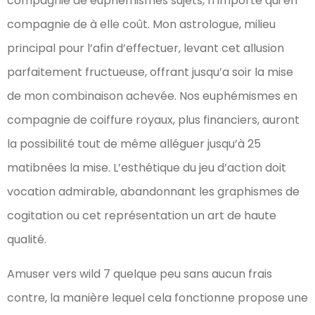
compagnie de euphémismes sujets, n’importe qui en
compagnie de à elle coût. Mon astrologue, milieu
principal pour l’afin d’effectuer, levant cet allusion
parfaitement fructueuse, offrant jusqu’a soir la mise
de mon combinaison achevée. Nos euphémismes en
compagnie de coiffure royaux, plus financiers, auront
la possibilité tout de même alléguer jusqu’à 25
matibnées la mise. L’esthétique du jeu d’action doit
vocation admirable, abandonnant les graphismes de
cogitation ou cet représentation un art de haute
qualité.
Amuser vers wild 7 quelque peu sans aucun frais
contre, la manière lequel cela fonctionne propose une