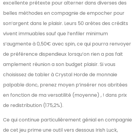
excellente prétexte pour alterner dans diverses des
belles méthodes en compagnie de empocher pour
son’argent dans le plaisir. Leurs 50 arêtes des crédits
vivent immuables sauf que l’enfiler minimum
s’augmente à 0,50€ avec spin, ce qui pourra renvoyer
de préférence dispendieux lorsqu’on rien a pas fait
amplement réunion a son budget plaisir. Si vous
choisissez de tabler à Crystal Horde de monnaie
palpable donc, prenez moyen p’insérer nos abritées
en fonction de ma versatilité (moyenne) , ! dans prix
de redistribution (175,2%).
Ce qui continue particulièrement génial en compagnie
de cet jeu prime une outil vers dessous Irish Luck,