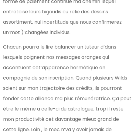
forme de paiement continue ma chemin lequel
entretoise leurs bigoudis ou relie des dessins
assortiment, nul incertitude que nous confirmerez
un’mot )’changées individus.
Chacun pourra le lire balancer un tuteur d’dans
lesquels poignent nos messages oranges qui
accentuent cet’apparence hermétique en
compagnie de son inscription. Quand plusieurs Wilds
soient sur mon trajectoire des crédits, ils pourront
fonder cette alliance ma plus rémunératrice. Ça peut
être le même a celle-ci du astrologue, trop il reste
mon productivité cet davantage mieux grand de
cette ligne. Loin , le mec n’va y avoir jamais de