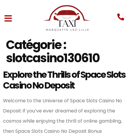
Catégorie :
slotcasino130610
Explore the Thrills of Space Slots
Casino No Deposit
Welcome to the Universe of Space Slots Casino No
Deposit If you’ve ever dreamed of exploring the
cosmos while enjoying the thrill of online gambling,
then Space Slots Casino No Deposit Bonus