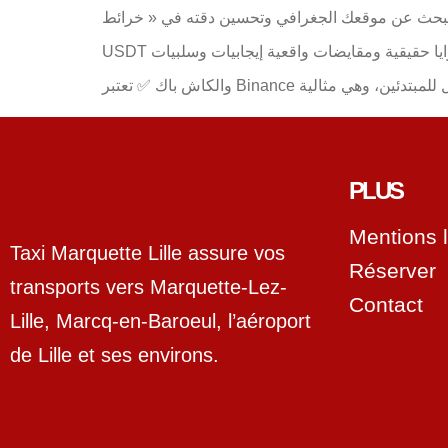
البحث عن موقعك الجغرافي وتحسين دقته في « خرائط Google » جهاز الكمبيوتر مساعدة خرائط Content كيف تعمل عملة USDT () أفضل المحافظ الإلكترونيّة لتخزين
USDT كازينوهات العملات الرقمية: مزايا حقيقية ومقايضات واقعية إيجابيات وسلبيات Instant Casino: فهم معنى النقطة الزرقاء خطوط العرض والطول مكافآت إعادة الإيداع
PLUS
Mentions 
Taxi Marquette Lille assure vos
Réserver
transports vers Marquette-Lez-
Contact
Lille, Marcq-en-Baroeul, l’aéroport
de Lille et ses environs.