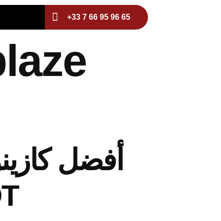
+33 7 66 95 96 65
laze
أفضل كازينو
لعا USDT