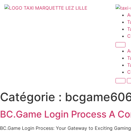
A
T
T
C
A
T
T
C
Catégorie :
bcgame60
BC.Game Login Process A C
BC.Game Login Process: Your Gateway to Exciting Gaming In 