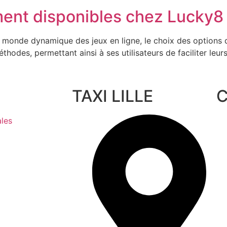
ent disponibles chez Lucky8
monde dynamique des jeux en ligne, le choix des options d
méthodes, permettant ainsi à ses utilisateurs de faciliter le
TAXI LILLE
C
ales