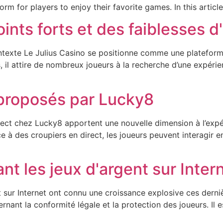
rm for players to enjoy their favorite games. In this articl
ints forts et des faiblesses d
ontexte Le Julius Casino se positionne comme une plateforme
 il attire de nombreux joueurs à la recherche d’une expérie
 proposés par Lucky8
ect chez Lucky8 apportent une nouvelle dimension à l’expérie
ce à des croupiers en direct, les joueurs peuvent interagir
nt les jeux d'argent sur Inter
t sur Internet ont connu une croissance explosive ces derniè
nt la conformité légale et la protection des joueurs. Il es