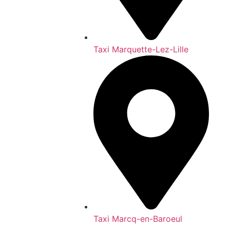
Taxi Marquette-Lez-Lille
Taxi Marcq-en-Baroeul