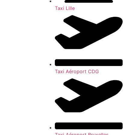
Taxi Lille
Taxi Aéroport CDG
Taxi Aéroport Bruxelles