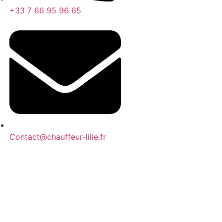
+33 7 66 95 96 65
Contact@chauffeur-lille.fr