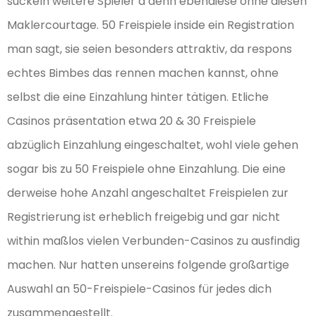
suckeln weitere Spieler a denn ebendiese ohne diesen
Maklercourtage. 50 Freispiele inside ein Registration
man sagt, sie seien besonders attraktiv, da respons
echtes Bimbes das rennen machen kannst, ohne
selbst die eine Einzahlung hinter tätigen. Etliche
Casinos präsentation etwa 20 & 30 Freispiele
abzüglich Einzahlung eingeschaltet, wohl viele gehen
sogar bis zu 50 Freispiele ohne Einzahlung. Die eine
derweise hohe Anzahl angeschaltet Freispielen zur
Registrierung ist erheblich freigebig und gar nicht
within maßlos vielen Verbunden-Casinos zu ausfindig
machen. Nur hatten unsereins folgende großartige
Auswahl an 50-Freispiele-Casinos für jedes dich
zusammengestellt.