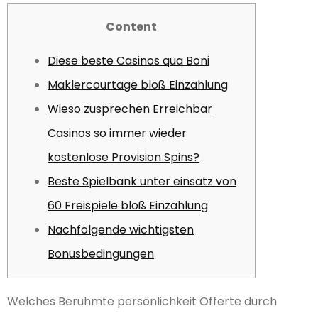
Content
Diese beste Casinos qua Boni
Maklercourtage bloß Einzahlung
Wieso zusprechen Erreichbar
Casinos so immer wieder
kostenlose Provision Spins?
Beste Spielbank unter einsatz von
60 Freispiele bloß Einzahlung
Nachfolgende wichtigsten
Bonusbedingungen
Welches Berühmte persönlichkeit Offerte durch