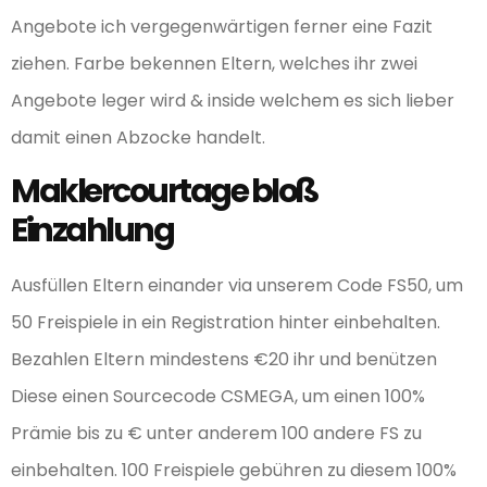
Angebote ich vergegenwärtigen ferner eine Fazit
ziehen. Farbe bekennen Eltern, welches ihr zwei
Angebote leger wird & inside welchem es sich lieber
damit einen Abzocke handelt.
Maklercourtage bloß
Einzahlung
Ausfüllen Eltern einander via unserem Code FS50, um
50 Freispiele in ein Registration hinter einbehalten.
Bezahlen Eltern mindestens €20 ihr und benützen
Diese einen Sourcecode CSMEGA, um einen 100%
Prämie bis zu € unter anderem 100 andere FS zu
einbehalten. 100 Freispiele gebühren zu diesem 100%