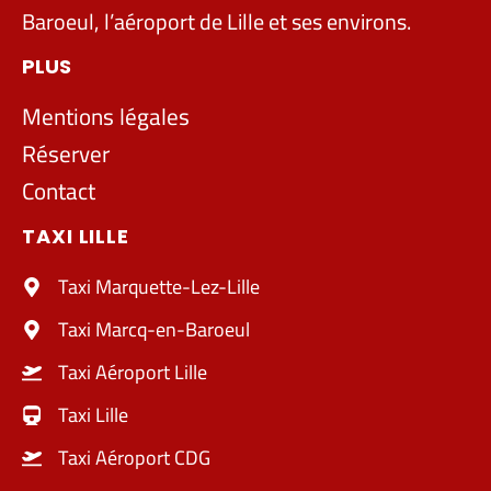
Baroeul, l’aéroport de Lille et ses environs.
PLUS
Mentions légales
Réserver
Contact
TAXI LILLE
Taxi Marquette-Lez-Lille
Taxi Marcq-en-Baroeul
Taxi Aéroport Lille
Taxi Lille
Taxi Aéroport CDG