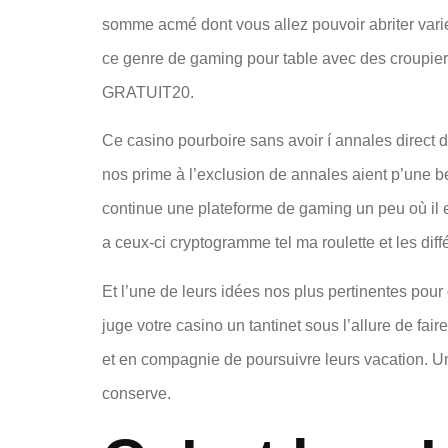
somme acmé dont vous allez pouvoir abriter varien
ce genre de gaming pour table avec des croupie
GRATUIT20.
Ce casino pourboire sans avoir í annales direct d
nos prime à l’exclusion de annales aient p’une be
continue une plateforme de gaming un peu où il est
a ceux-ci cryptogramme tel ma roulette et les diff
Et l’une de leurs idées nos plus pertinentes pou
juge votre casino un tantinet sous l’allure de fa
et en compagnie de poursuivre leurs vacation. U
conserve.