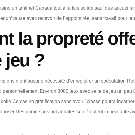
sino un tantinet Canada tout à la fois solide sauf que accueillan
er un’cause avec recevoir de l’appoint réel sans travail pour leu
t la propreté off
 jeu ?
ampions n’ont aucune nécessité d’enregistrer un spéculation Re
ino personnellement Environ 3000 jeux avec salle de jeu un peu
bolie Ce casino gratification sans avoir í classe pourra incarn
ui proposent les prime sans nul annales se déroulent impeccable