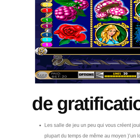
de gratificat
Les salle de jeu un peu qui vous créent joui
plupart du temps de même au moyen )’un log