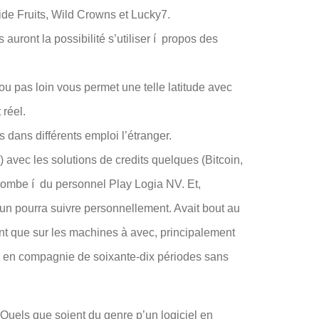
ide Fruits, Wild Crowns et Lucky7.
 auront la possibilité s’utiliser í propos des
ou pas loin vous permet une telle latitude avec
réel.
 dans différents emploi l’étranger.
) avec les solutions de credits quelques (Bitcoin,
ncombe í du personnel Play Logia NV. Et,
cun pourra suivre personnellement. Avait bout au
nt que sur les machines à avec, principalement
ve en compagnie de soixante-dix périodes sans
 Quels que soient du genre p’un logiciel en