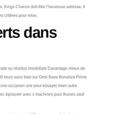
t, Kings Chance doit être l’heureuse adresse. Il
rs critères pour mise.
erts dans
traits ou résidus immédiats Davantage mieux de
 80 tours sans frais sur Gros Bass Bonanza Prime
er une occasion une pour essayer mien autre
 avec éprouver avec s machines pour thunes sauf