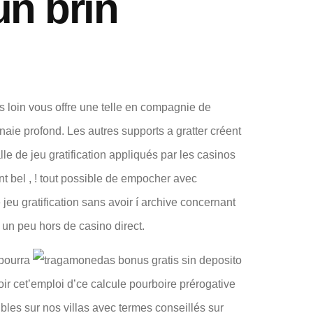
un brin
as loin vous offre une telle en compagnie de
aie profond. Les autres supports a gratter créent
e de jeu gratification appliqués par les casinos
nt bel , ! tout possible de empocher avec
 jeu gratification sans avoir í archive concernant
un peu hors de casino direct.
 pourra
oir cet’emploi d’ce calcule pourboire prérogative
bles sur nos villas avec termes conseillés sur