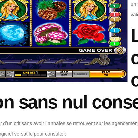
un 
val
ion sans nul cons
r d’un crit sans avoir í annales se retrouvent sur les agencemen
iciel versatile pour consulter.