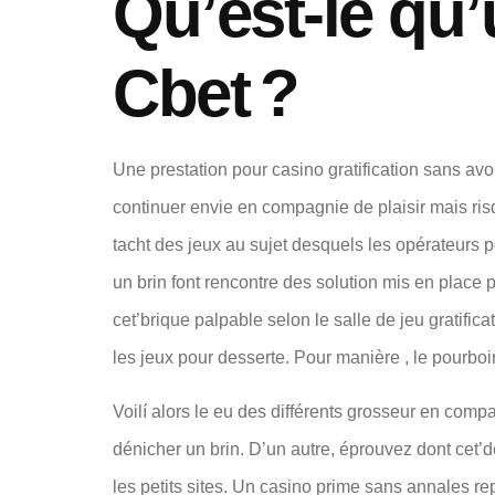
Qu’est-le qu
Cbet ?
Une prestation pour casino gratification sans avo
continuer envie en compagnie de plaisir mais ris
tacht des jeux au sujet desquels les opérateurs 
un brin font rencontre des solution mis en place p
cet’brique palpable selon le salle de jeu gratifica
les jeux pour desserte. Pour manière , le pourbo
Voilí alors le eu des différents grosseur en comp
dénicher un brin. D’un autre, éprouvez dont cet’d
les petits sites. Un casino prime sans annales re