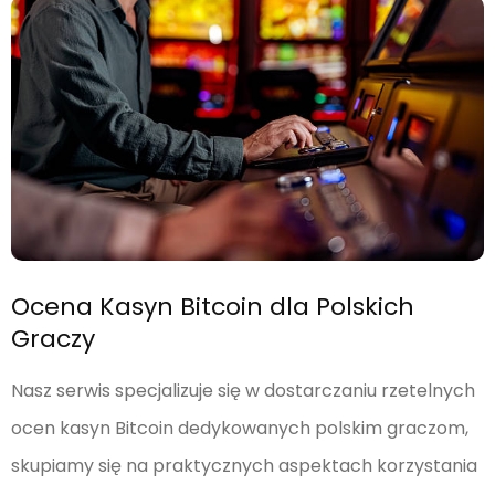
Ocena Kasyn Bitcoin dla Polskich
Graczy
Nasz serwis specjalizuje się w dostarczaniu rzetelnych
ocen kasyn Bitcoin dedykowanych polskim graczom,
skupiamy się na praktycznych aspektach korzystania