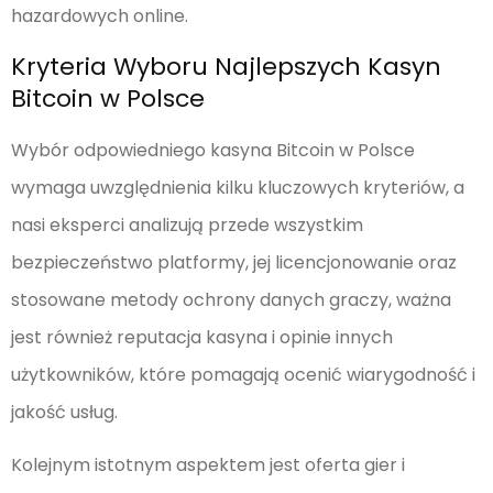
hazardowych online.
Kryteria Wyboru Najlepszych Kasyn
Bitcoin w Polsce
Wybór odpowiedniego kasyna Bitcoin w Polsce
wymaga uwzględnienia kilku kluczowych kryteriów, a
nasi eksperci analizują przede wszystkim
bezpieczeństwo platformy, jej licencjonowanie oraz
stosowane metody ochrony danych graczy, ważna
jest również reputacja kasyna i opinie innych
użytkowników, które pomagają ocenić wiarygodność i
jakość usług.
Kolejnym istotnym aspektem jest oferta gier i