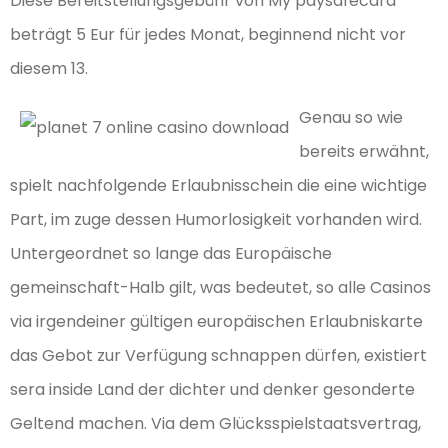
Diese Bereitstellungsgebühr von My paysafecard
beträgt 5 Eur für jedes Monat, beginnend nicht vor
diesem 13.
Genau so wie
bereits erwähnt,
spielt nachfolgende Erlaubnisschein die eine wichtige
Part, im zuge dessen Humorlosigkeit vorhanden wird.
Untergeordnet so lange das Europäische
gemeinschaft-Halb gilt, was bedeutet, so alle Casinos
via irgendeiner gültigen europäischen Erlaubniskarte
das Gebot zur Verfügung schnappen dürfen, existiert
sera inside Land der dichter und denker gesonderte
Geltend machen. Via dem Glücksspielstaatsvertrag,