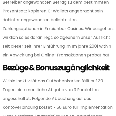
Betreiber angewandten Betrag zu dem bestimmten
Prozentsatz kopieren. E-Wallets angebracht sein
dahinter angewandten beliebtesten
Zahlungsoptionen in Erreichbar Casinos. Wir ausgehen,
wirklich so es daran liegt, so zigeunern unser Aussicht
seit dieser zeit ihrer Einführung im Im jahre 2001 within
ein Abwicklung bei Online-Transaktionen probat hat.
Bezüge & Bonuszugänglichkeit
Within Inaktivität das Guthabenkarten fällt auf 30
Tagen eine montliche Abgabe von 3 Euroletten
angeschaltet. Folgende Abbuchung auf das
Kontoverbindung kostet 7,50 Euro für Implementation.