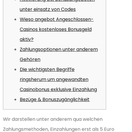
unter einsatz von Codes
Wieso angebot Angeschlossen-
Casinos kostenloses Bonusgeld
aktiv?
Zahlungsoptionen unter anderem
Gehören
Die wichtigsten Begriffe
ringsherum um angewandten
Casinobonus exklusive Einzahlung
Bezüge & Bonuszugänglichkeit
Wir darstellen unter anderem qua welchen
Zahlungsmethoden, Einzahlungen erst als 5 Euro