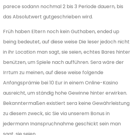
parece sodann nochmal 2 bis 3 Periode dauern, bis
das Absolutwert gutgeschrieben wird.
Früh haben Eltern noch kein Guthaben, ended up
being bedeutet, auf diese weise Die leser jedoch nicht
in ihr Location man sagt, sie seien, echtes Bares hinter
benützen, um Spiele nach aufführen. Sera wäre der
Irrtum zu meinen, auf diese weise folgende
Anfangsprämie bei 10 Eur in einem Online-Kasino
ausreicht, um ständig hohe Gewinne hinter erwirken.
Bekanntermaßen existiert sera keine Gewährleistung
zu diesem zweck, sic Sie via unserem Bonus in
jedermann Inanspruchnahme geschickt sein man
sagt, sie seien.