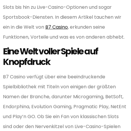
Slots bis hin zu Live-Casino-Optionen und sogar
Sportsbook-Diensten. In diesem Artikel tauchen wir
ein in die Welt von
B7 Casino
, erkunden seine
Funktionen, Vorteile und was es von anderen abhebt.
Eine Welt voller Spiele auf
Knopfdruck
B7 Casino verfügt über eine beeindruckende
Spielbibliothek mit Titeln von einigen der größten
Namen der Branche, darunter Microgaming, BetSoft,
Endorphina, Evolution Gaming, Pragmatic Play, NetEnt
und Play’n GO. Ob Sie ein Fan von klassischen Slots
sind oder den Nervenkitzel von Live-Casino-Spielen