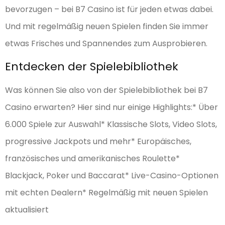
bevorzugen – bei B7 Casino ist für jeden etwas dabei.
Und mit regelmäßig neuen Spielen finden Sie immer
etwas Frisches und Spannendes zum Ausprobieren.
Entdecken der Spielebibliothek
Was können Sie also von der Spielebibliothek bei B7
Casino erwarten? Hier sind nur einige Highlights:* Über
6.000 Spiele zur Auswahl* Klassische Slots, Video Slots,
progressive Jackpots und mehr* Europäisches,
französisches und amerikanisches Roulette*
Blackjack, Poker und Baccarat* Live-Casino-Optionen
mit echten Dealern* Regelmäßig mit neuen Spielen
aktualisiert