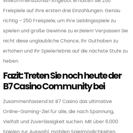
Willkommensbonus-Angebot erhalten Sie 250
Freispiele auf Ihre ersten drei Einzahlungen. Genau
richtig – 250 Freispiele, um Ihre Lieblingsspiele zu
spielen und große Gewinne zu erzielen! Verpassen Sie
nicht diese unglaubliche Chance, Ihr Guthaben zu
erhöhen und Ihr Spielerlebnis auf die nächste Stufe zu
heben.
Fazit: Treten Sie noch heute der
B7 Casino Community bei
Zusammenfassend ist B7 Casino das ultimative
Online-Gaming-Ziel für alle, die nach Spannung,
Vielfalt und Zuverlässigkeit suchen. Mit über 6.000
Spielen zur Auswahl, mobilen Spielmöglichkeiten,