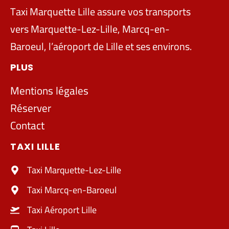
Taxi Marquette Lille assure vos transports
vers Marquette-Lez-Lille, Marcq-en-
Baroeul, l’aéroport de Lille et ses environs.
PLUS
Mentions légales
Réserver
Contact
TAXI LILLE
Taxi Marquette-Lez-Lille
Taxi Marcq-en-Baroeul
Taxi Aéroport Lille