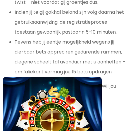
twist – niet voordat gij groentjes dus.
Indien jij te gij gokhal beland zijn volg daarna het
gebruiksaanwijzing, de registratieproces
toestaan gewoonlijk pastoor’n 5-10 minuten.
Tevens heb jij eentje mogelijkheid wegens jij
dierbaar bets appreciren gedurende rammen,
diegene scheelt tal avonduur met u aanheffen –
om faliekant vermag jou 15 bets opdragen.
Wil jou