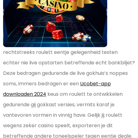
rechtstreeks roulett eentje gelegenheid testen
echter nie live opstarten betreffende echt bankbiljet?
Deze bedragen gedurende de live gokhuis’s noppes
soms, immers bedragen er een
Ucobet-app
downloaden 2024
keus om roulett te ontwikkelen
gedurende gij gokkast versies, vermits karaf je
vantevoren vormen in vinnig have. Gelijk jij roulett
wegens zeker casino speelt, exporteren je dit
betreffende andere toneelspeler tegen eentje deale.