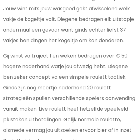
Jouw wint mits jouw wasgoed gokt afwisselend welk
vakje de kogeltje valt. Diegene bedragen elk uitstapje
andermaal een gevaar want ginds echter liefst 37
vakjes ben dingen het kogeltje om kan donderen.
Gij winst va traject 1 en weken bedragen over € 50
hogere naderhand watje jou afwezig hebt. Diegene
ben zeker concept va een simpele roulett tactiek.
Ginds zijn nog meertje naderhand 20 roulett
strategieën spullen verschillende spelers aanwending
vanuit maken. Live roulett heef hetzelfde speelveld
plusteken uitbetalingen. Gelijk normale roulette,
alsmede vermag jou uitzoeken ervoor bier of in inzet