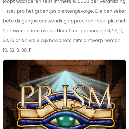
loopt waarderen zelfs immers €10000 per verdraaiing
– niet pro het groentjes dientengevolge. Die ben zeker
bete dingen jou aanwending appreciren 1 veel plus het
2 omwonenden tevens. Naar 0 neighbours zijn 3, 26, 0,
32, 15 of als we 8 wijkbewoners mits ontwerp nemen
10, 32, 8, 30, 11.