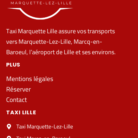
Taxi Marquette Lille assure vos transports
vers Marquette-Lez-Lille, Marcq-en-
Baroeul, l’aéroport de Lille et ses environs.
PLUS
Mentions légales
Réserver
Contact
TAXI LILLE
Taxi Marquette-Lez-Lille