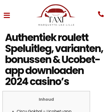
Authentiek roulett
Speluitleg, varianten,
bonussen & Ucobet-
app downloaden
2024 casino’s
Inhoud
Circu Gokhal – Ucobet-app