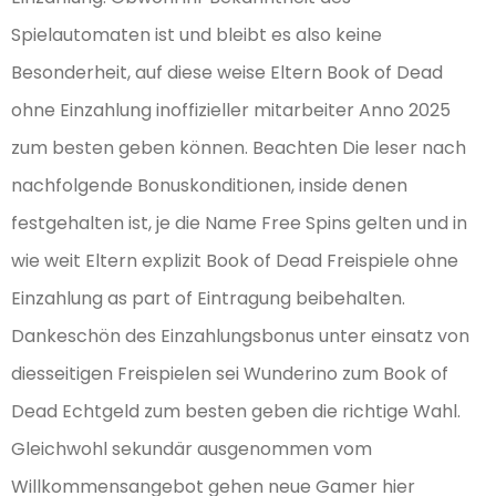
Spielautomaten ist und bleibt es also keine
Besonderheit, auf diese weise Eltern Book of Dead
ohne Einzahlung inoffizieller mitarbeiter Anno 2025
zum besten geben können. Beachten Die leser nach
nachfolgende Bonuskonditionen, inside denen
festgehalten ist, je die Name Free Spins gelten und in
wie weit Eltern explizit Book of Dead Freispiele ohne
Einzahlung as part of Eintragung beibehalten.
Dankeschön des Einzahlungsbonus unter einsatz von
diesseitigen Freispielen sei Wunderino zum Book of
Dead Echtgeld zum besten geben die richtige Wahl.
Gleichwohl sekundär ausgenommen vom
Willkommensangebot gehen neue Gamer hier