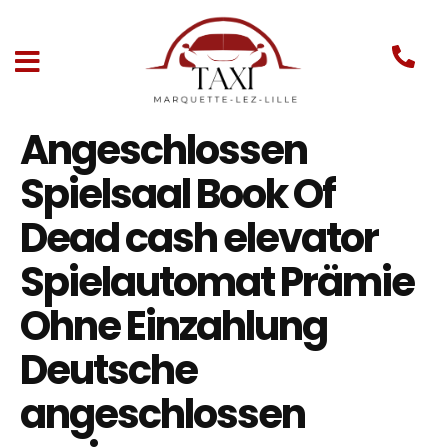
Angeschlossen
Spielsaal Book Of
Dead cash elevator
Spielautomat Prämie
Ohne Einzahlung
Deutsche
angeschlossen