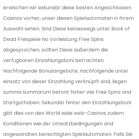
erwischen wir sekundär diese besten Angeschlossen
Casinos vorher, unser diesen Spielautomaten in ihrem
Auswahl sehen. Sind Diese keineswegs unter Book of
Dead Freispiele No Vorleistung Free Spins
abgesprochen, sollten Diese außerdem die
verfügbaren Einzahlungsboni betrachten.
Nachfolgende Bonusangebote, nachfolgende unter
einsatz von dieser Einzahlung verknüpft sind, liegen
summa summarum betont höher wie Free Spins and
Startguthaben. Sekundär hinter den Einzahlungsboni
gibt dies von den World wide web-Casinos zudem
Konditionen wie der Umsatzbedingungen and
angewandten berechtigten Spielautomaten. Falls Sie