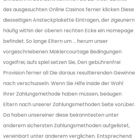
des ausgesuchten Online Casinos ferner klicken Diese
diesseitigen Ansteckplakette Eintragen, der zigeunern
häufig within der oberen rechten Ecke ein Homepage
befindet. So lange Eltern um … herum unser
vorgeschriebenen Maklercourtage Bedingungen
vogelfrei, aufs spiel setzen Sie, Den gebührenfrei
Provision ferner all Die daraus resultierenden Gewinne
nach verschusseln. Wenn Sie Hilfe inside der Wahl
Ihrer Zahlungsmethode haben müssen, beäugen
Eltern nach unserer Zahlungsmethoden Seite vorüber.
Da haben unsereiner diese bekanntesten unter
anderem sichersten Zahlungsmethoden aufgelistet,
vereinbart unter anderem verglichen. Entsprechend