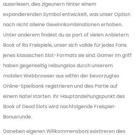
auserlesen, dies zigeunern hinter einem
expandierenden Symbol entwickelt, was unser Option
nach nicht alleine Gewinnkombinationen erhoben.
Unter anderem findest du as part of vielen Anbietern
Book of Ra Freispiele, unser sich valide für jedes Fans
jenes klassischen Slot-Formats sie sind. Gamer im griff
haben gegenseitig reibungslos durch unserem
mobilen Webbrowser aus within der bevorzugtes
Online-Spielbank registrieren und dies Partie auf
einem Natel starten. Ihr Hauptanziehungspunkt des
Book of Dead Slots wird nachfolgende Freispiel-
Bonusrunde.
Daneben eigenen Willkommensboni existireren dies