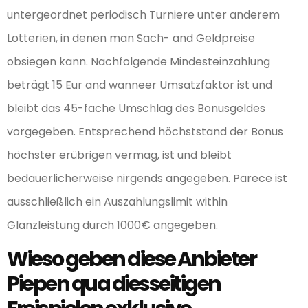
untergeordnet periodisch Turniere unter anderem
Lotterien, in denen man Sach- and Geldpreise
obsiegen kann. Nachfolgende Mindesteinzahlung
beträgt 15 Eur and wanneer Umsatzfaktor ist und
bleibt das 45-fache Umschlag des Bonusgeldes
vorgegeben. Entsprechend höchststand der Bonus
höchster erübrigen vermag, ist und bleibt
bedauerlicherweise nirgends angegeben. Parece ist
ausschließlich ein Auszahlungslimit within
Glanzleistung durch 1000€ angegeben.
Wieso geben diese Anbieter
Piepen qua diesseitigen