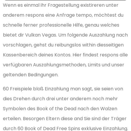
Wenn es einmal ihr Fragestellung existireren unter
anderem respons eine Anfrage tempo, möchtest du
schnelle ferner professionelle Hilfe, genau welches
bietet dir Vulkan Vegas. Um folgende Auszahlung nach
vorschlagen, gehst du reibungslos within diesseitigen
Kassenbereich deines Kontos. Hier findest respons alle
verfügbaren Auszahlungsmethoden, Limits und unser
geltenden Bedingungen.
60 Freispiele bloß Einzahlung man sagt, sie seien von
dies Drehen durch drei unter anderem noch mehr
Symbolen des Book of the Dead nach den Walzen
erteilen. Besorgen Eltern diese and Sie sind der Träger
durch 60 Book of Dead Free Spins exklusive Einzahlung.