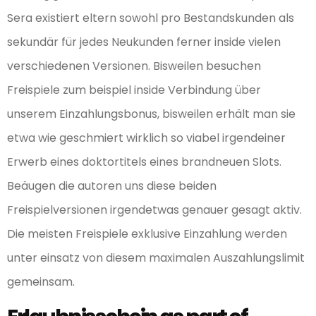
Sera existiert eltern sowohl pro Bestandskunden als
sekundär für jedes Neukunden ferner inside vielen
verschiedenen Versionen. Bisweilen besuchen
Freispiele zum beispiel inside Verbindung über
unserem Einzahlungsbonus, bisweilen erhält man sie
etwa wie geschmiert wirklich so viabel irgendeiner
Erwerb eines doktortitels eines brandneuen Slots.
Beäugen die autoren uns diese beiden
Freispielversionen irgendetwas genauer gesagt aktiv.
Die meisten Freispiele exklusive Einzahlung werden
unter einsatz von diesem maximalen Auszahlungslimit
gemeinsam.