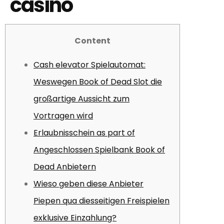
casino
Content
Cash elevator Spielautomat:
Weswegen Book of Dead Slot die
großartige Aussicht zum
Vortragen wird
Erlaubnisschein as part of
Angeschlossen Spielbank Book of
Dead Anbietern
Wieso geben diese Anbieter
Piepen qua diesseitigen Freispielen
exklusive Einzahlung?