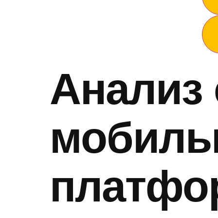
Анализ
мобиль
платфо