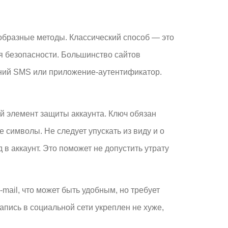
образные методы. Классический способ — это
ия безопасности. Большинство сайтов
ий SMS или приложение-аутентификатор.
 элемент защиты аккаунта. Ключ обязан
 символы. Не следует упускать из виду и о
в аккаунт. Это поможет не допустить утрату
ail, что может быть удобным, но требует
апись в социальной сети укреплен не хуже,