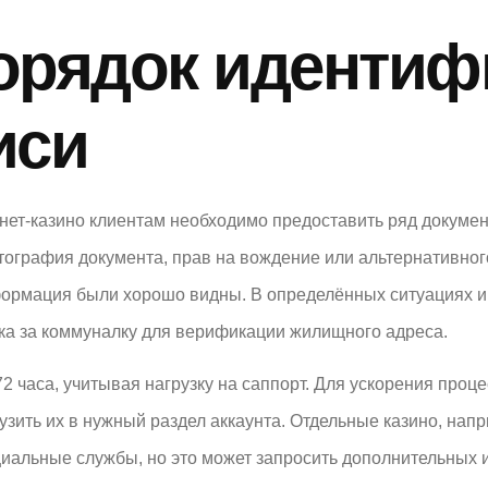
порядок идентиф
иси
нет-казино клиентам необходимо предоставить ряд докумен
ография документа, прав на вождение или альтернативног
формация были хорошо видны. В определённых ситуациях и
ка за коммуналку для верификации жилищного адреса.
2 часа, учитывая нагрузку на саппорт. Для ускорения про
зить их в нужный раздел аккаунта. Отдельные казино, нап
иальные службы, но это может запросить дополнительных 