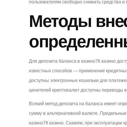
пользователям свободно снимать средства и
Методы внес
определенн
Для депозита баланса в казино7К казино дост
известных способов — применение кредитных к
доступны электронные кошельки для платежей,
ценителей криптовалют доступны переводы в 
Всякий метод депозита на баланса имеет опр
сумму в альтернативной валюте. Предельные 
казино7К казино. Скажем, при эксплуатации к