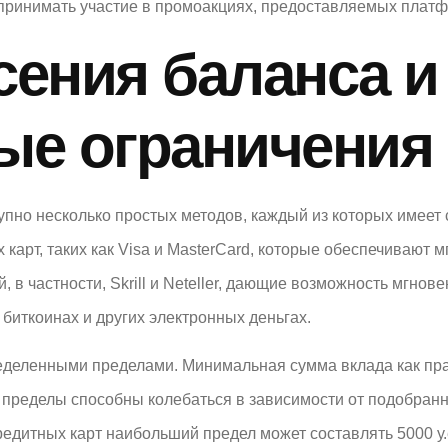
 принимать участие в промоакциях, предоставляемых плат
ения баланса и
ые ограничения
упно несколько простых методов, каждый из которых имеет 
арт, таких как Visa и MasterCard, которые обеспечивают м
 в частности, Skrill и Neteller, дающие возможность мгнов
биткоинах и других электронных деньгах.
еделенными пределами. Минимальная сумма вклада как пра
пределы способны колебаться в зависимости от подобранн
редитных карт наибольший предел может составлять 5000 у.