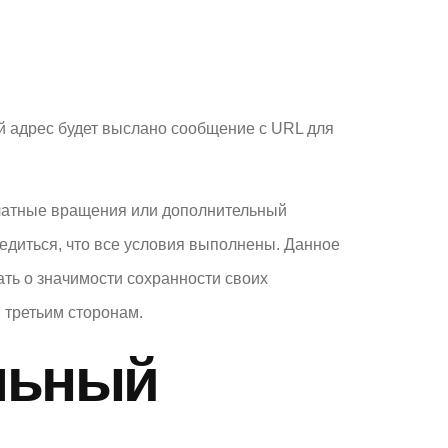
ый адрес будет выслано сообщение с URL для
платные вращения или дополнительный
едиться, что все условия выполнены. Данное
ть о значимости сохранности своих
 третьим сторонам.
льный