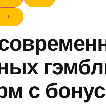
 современ
ных гэмбл
рм с бону