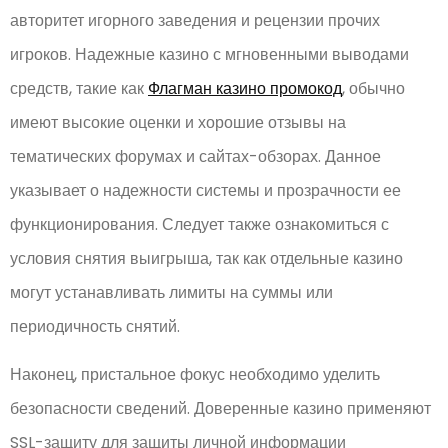
авторитет игорного заведения и рецензии прочих
игроков. Надежные казино с мгновенными выводами
средств, такие как
Флагман казино промокод
, обычно
имеют высокие оценки и хорошие отзывы на
тематических форумах и сайтах-обзорах. Данное
указывает о надежности системы и прозрачности ее
функционирования. Следует также ознакомиться с
условия снятия выигрыша, так как отдельные казино
могут устанавливать лимиты на суммы или
периодичность снятий.
Наконец, пристальное фокус необходимо уделить
безопасности сведений. Доверенные казино применяют
SSL-защиту для защиты личной информации