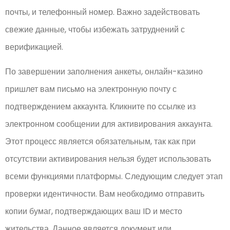
почты, и телефонный номер. Важно задействовать
свежие данные, чтобы избежать затруднений с
верификацией.
По завершении заполнения анкеты, онлайн-казино
пришлет вам письмо на электронную почту с
подтверждением аккаунта. Кликните по ссылке из
электронном сообщении для активирования аккаунта.
Этот процесс является обязательным, так как при
отсутствии активирования нельзя будет использовать
всеми функциями платформы. Следующим следует этап
проверки идентичности. Вам необходимо отправить
копии бумаг, подтверждающих ваш ID и место
жительства. Данное является документ или