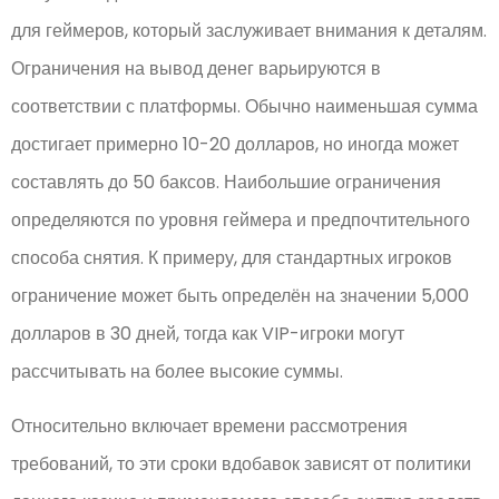
для геймеров, который заслуживает внимания к деталям.
Ограничения на вывод денег варьируются в
соответствии с платформы. Обычно наименьшая сумма
достигает примерно 10-20 долларов, но иногда может
составлять до 50 баксов. Наибольшие ограничения
определяются по уровня геймера и предпочтительного
способа снятия. К примеру, для стандартных игроков
ограничение может быть определён на значении 5,000
долларов в 30 дней, тогда как VIP-игроки могут
рассчитывать на более высокие суммы.
Относительно включает времени рассмотрения
требований, то эти сроки вдобавок зависят от политики