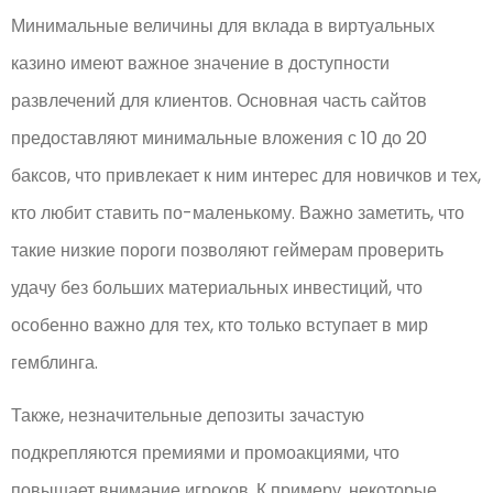
Минимальные величины для вклада в виртуальных
казино имеют важное значение в доступности
развлечений для клиентов. Основная часть сайтов
предоставляют минимальные вложения с 10 до 20
баксов, что привлекает к ним интерес для новичков и тех,
кто любит ставить по-маленькому. Важно заметить, что
такие низкие пороги позволяют геймерам проверить
удачу без больших материальных инвестиций, что
особенно важно для тех, кто только вступает в мир
гемблинга.
Также, незначительные депозиты зачастую
подкрепляются премиями и промоакциями, что
повышает внимание игроков. К примеру, некоторые