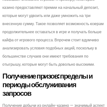
казино предоставляют премии на начальный депозит,
которые могут удвоить или даже умножить на три
внесенную сумму. Такое позволяет возможность юзерам
продолжительнее оставаться в игре и получать больше
кайфа от игрового процесса. Впрочем стоит вдумчиво
анализировать условия подобных акций, поскольку в
большинстве случаев они имеют требования по
отыгрышу, которые могут быть довольно высокими.
Получение призов: пределы и
периоды обслуживания
запросов
Получение добычи из онлайн-казино — значимый аспект