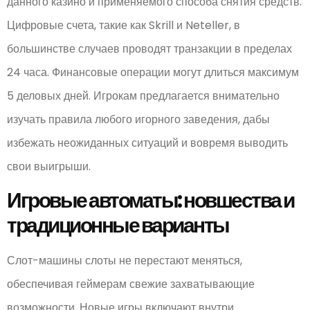
данного казино и применяемого способа снятия средств.
Цифровые счета, такие как Skrill и Neteller, в
большинстве случаев проводят транзакции в пределах
24 часа. Финансовые операции могут длиться максимум
5 деловых дней. Игрокам предлагается внимательно
изучать правила любого игорного заведения, дабы
избежать неожиданных ситуаций и вовремя выводить
свои выигрыши.
Игровые автоматы: новшества и
традиционные варианты
Слот-машины слоты не перестают меняться,
обеспечивая геймерам свежие захватывающие
возможности. Новые игры включают внутри