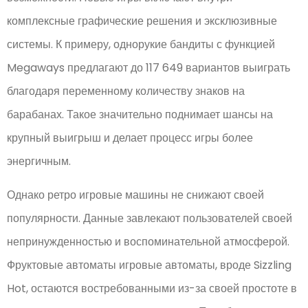
комплексные графические решения и эксклюзивные
системы. К примеру, однорукие бандиты с функцией
Megaways предлагают до 117 649 вариантов выиграть
благодаря переменному количеству знаков на
барабанах. Такое значительно поднимает шансы на
крупный выигрыш и делает процесс игры более
энергичным.
Однако ретро игровые машины не снижают своей
популярности. Данные завлекают пользователей своей
непринужденностью и воспоминательной атмосферой.
Фруктовые автоматы игровые автоматы, вроде Sizzling
Hot, остаются востребованными из-за своей простоте в