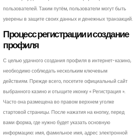
пользователей. Таким путём, пользователи могут быть
уверены в защите своих данных и денежных транзакций.
Процесс регистрации и создание
профиля
С целью удачного создания профиля в интернет-казино,
необходимо соблюдать нескольким ключевым
действиям. Прежде всего, посетите официальный сайт
выбранного казино и отыщите иконку « Регистрация ».
Часто она размещена во правом верхнем уголке
стартовой страницы. После нажатия на кнопку, перед
вами форма, где нужно будет указать основную
информацию: имя, фамильное имя, адрес электронной