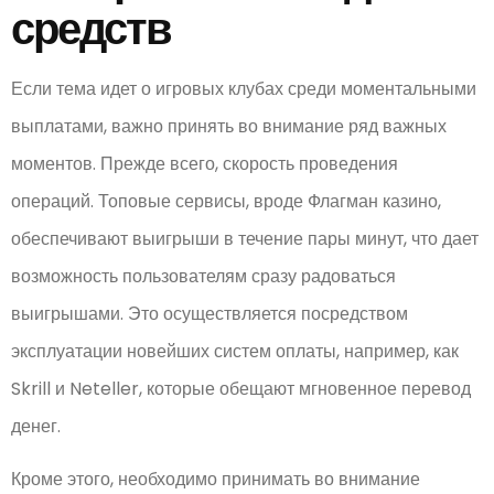
средств
Если тема идет о игровых клубах среди моментальными
выплатами, важно принять во внимание ряд важных
моментов. Прежде всего, скорость проведения
операций. Топовые сервисы, вроде Флагман казино,
обеспечивают выигрыши в течение пары минут, что дает
возможность пользователям сразу радоваться
выигрышами. Это осуществляется посредством
эксплуатации новейших систем оплаты, например, как
Skrill и Neteller, которые обещают мгновенное перевод
денег.
Кроме этого, необходимо принимать во внимание