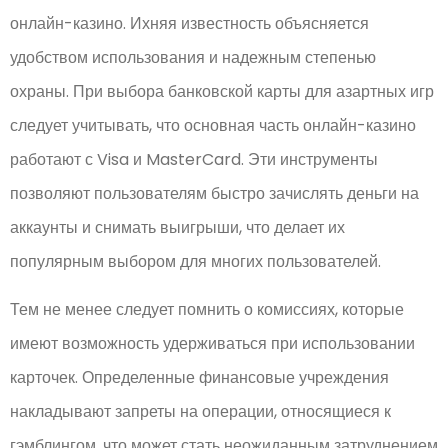
онлайн-казино. Ихняя известность объясняется
удобством использования и надежным степенью
охраны. При выбора банковской карты для азартных игр
следует учитывать, что основная часть онлайн-казино
работают с Visa и MasterCard. Эти инструменты
позволяют пользователям быстро зачислять деньги на
аккаунты и снимать выигрыши, что делает их
популярным выбором для многих пользователей.
Тем не менее следует помнить о комиссиях, которые
имеют возможность удерживаться при использовании
карточек. Определенные финансовые учреждения
накладывают запреты на операции, относящиеся к
гэмблингом, что может стать неожиданным затруднением