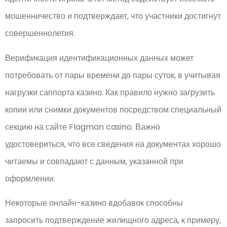
мошенничество и подтверждает, что участники достигнут
совершеннолетия.
Верификация идентификационных данных может
потребовать от пары времени до пары суток, в учитывая
нагрузки саппорта казино. Как правило нужно загрузить
копии или снимки документов посредством специальный
секцию на сайте Flagman casino. Важно
удостовериться, что все сведения на документах хорошо
читаемы и совпадают с данным, указанной при
оформлении.
Некоторые онлайн-казино вдобавок способны
запросить подтверждение жилищного адреса, к примеру,