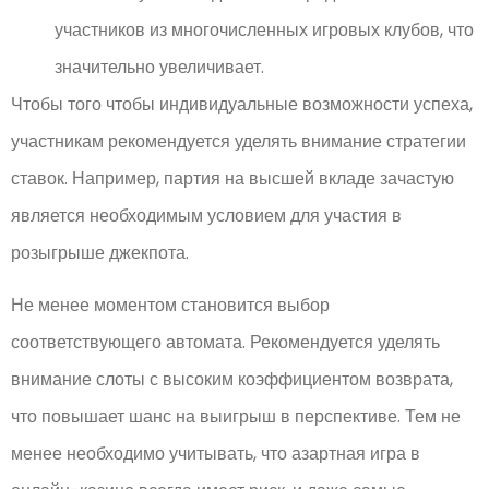
участников из многочисленных игровых клубов, что
значительно увеличивает.
Чтобы того чтобы индивидуальные возможности успеха,
участникам рекомендуется уделять внимание стратегии
ставок. Например, партия на высшей вкладе зачастую
является необходимым условием для участия в
розыгрыше джекпота.
Не менее моментом становится выбор
соответствующего автомата. Рекомендуется уделять
внимание слоты с высоким коэффициентом возврата,
что повышает шанс на выигрыш в перспективе. Тем не
менее необходимо учитывать, что азартная игра в