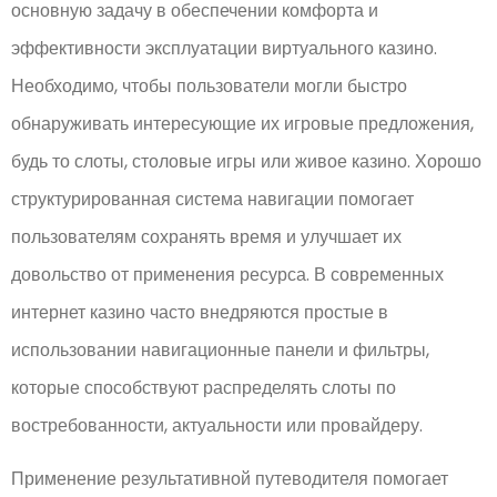
основную задачу в обеспечении комфорта и
эффективности эксплуатации виртуального казино.
Необходимо, чтобы пользователи могли быстро
обнаруживать интересующие их игровые предложения,
будь то слоты, столовые игры или живое казино. Хорошо
структурированная система навигации помогает
пользователям сохранять время и улучшает их
довольство от применения ресурса. В современных
интернет казино часто внедряются простые в
использовании навигационные панели и фильтры,
которые способствуют распределять слоты по
востребованности, актуальности или провайдеру.
Применение результативной путеводителя помогает