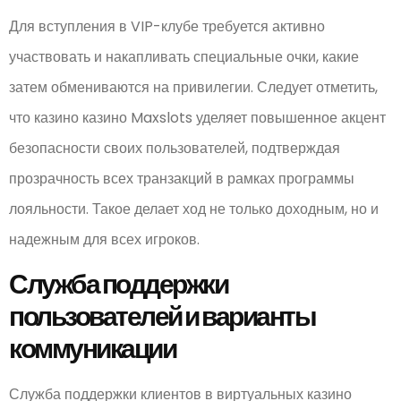
Для вступления в VIP-клубе требуется активно
участвовать и накапливать специальные очки, какие
затем обмениваются на привилегии. Следует отметить,
что казино казино Maxslots уделяет повышенное акцент
безопасности своих пользователей, подтверждая
прозрачность всех транзакций в рамках программы
лояльности. Такое делает ход не только доходным, но и
надежным для всех игроков.
Служба поддержки
пользователей и варианты
коммуникации
Служба поддержки клиентов в виртуальных казино