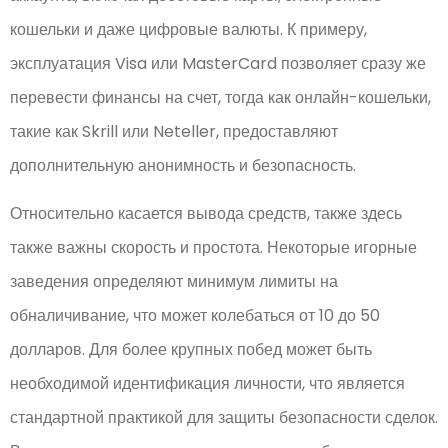
кошельки и даже цифровые валюты. К примеру,
эксплуатация Visa или MasterCard позволяет сразу же
перевести финансы на счет, тогда как онлайн-кошельки,
такие как Skrill или Neteller, предоставляют
дополнительную анонимность и безопасность.
Относительно касается вывода средств, также здесь
также важны скорость и простота. Некоторые игорные
заведения определяют минимум лимиты на
обналичивание, что может колебаться от 10 до 50
долларов. Для более крупных побед может быть
необходимой идентификация личности, что является
стандартной практикой для защиты безопасности сделок.