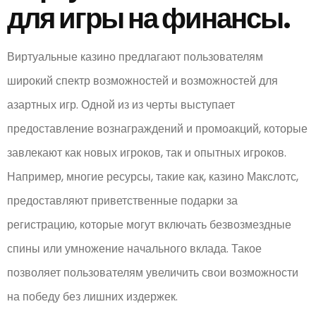
для игры на финансы.
Виртуальные казино предлагают пользователям
широкий спектр возможностей и возможностей для
азартных игр. Одной из из черты выступает
предоставление вознаграждений и промоакций, которые
завлекают как новых игроков, так и опытных игроков.
Например, многие ресурсы, такие как, казино Макслотс,
предоставляют приветственные подарки за
регистрацию, которые могут включать безвозмездные
спины или умножение начального вклада. Такое
позволяет пользователям увеличить свои возможности
на победу без лишних издержек.