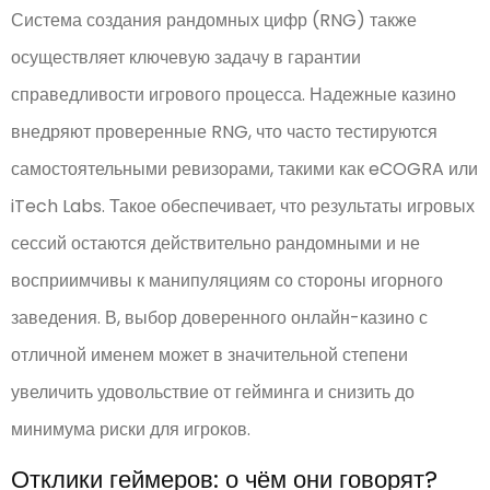
Система создания рандомных цифр (RNG) также
осуществляет ключевую задачу в гарантии
справедливости игрового процесса. Надежные казино
внедряют проверенные RNG, что часто тестируются
самостоятельными ревизорами, такими как eCOGRA или
iTech Labs. Такое обеспечивает, что результаты игровых
сессий остаются действительно рандомными и не
восприимчивы к манипуляциям со стороны игорного
заведения. В, выбор доверенного онлайн-казино с
отличной именем может в значительной степени
увеличить удовольствие от гейминга и снизить до
минимума риски для игроков.
Отклики геймеров: о чём они говорят?