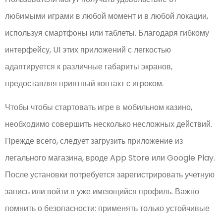
любимыми играми в любой момент и в любой локации,
используя смартфоны или таблеты. Благодаря гибкому
интерфейсу, UI этих приложений с легкостью
адаптируется к различные габариты экранов,
предоставляя приятный контакт с игроком.
Чтобы чтобы стартовать игре в мобильном казино,
необходимо совершить несколько несложных действий.
Прежде всего, следует загрузить приложение из
легального магазина, вроде App Store или Google Play.
После установки потребуется зарегистрировать учетную
запись или войти в уже имеющийся профиль. Важно
помнить о безопасности: применять только устойчивые