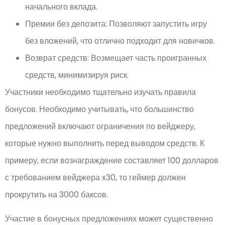
начального вклада.
Премии без депозита: Позволяют запустить игру
без вложений, что отлично подходит для новичков.
Возврат средств: Возмещает часть проигранных
средств, минимизируя риск.
Участники необходимо тщательно изучать правила
бонусов. Необходимо учитывать, что большинство
предложений включают ограничения по вейджеру,
которые нужно выполнить перед выводом средств. К
примеру, если вознаграждение составляет 100 долларов
с требованием вейджера x30, то геймер должен
прокрутить на 3000 баксов.
Участие в бонусных предложениях может существенно