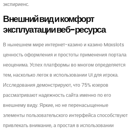
экспириенс.
Внешний вид и комфорт
эксплуатации веб-ресурса
В нынешнем мире интернет-казино и казино Maxslots
ценность оформления и простоты применения портала
неоценима. Успех платформы во многом определяется
тем, насколько легок в использовании UI для игрока.
Исследования демонстрируют, что 75% юзеров
рассматривают надежность сайта именно по его
внешнему виду. Яркие, но не перенасыщенные
элементы пользовательского интерфейса способствуют
привлекать внимание, а простая в использовании