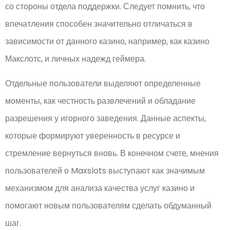
со стороны отдела поддержки. Следует помнить, что
впечатления способен значительно отличаться в
зависимости от данного казино, например, как казино
Макслотс, и личных надежд геймера.
Отдельные пользователи выделяют определенные
моменты, как честность развлечений и обладание
разрешения у игорного заведения. Данные аспекты,
которые формируют уверенность в ресурсе и
стремление вернуться вновь. В конечном счете, мнения
пользователей о Maxslots выступают как значимым
механизмом для анализа качества услуг казино и
помогают новым пользователям сделать обдуманный
шаг.