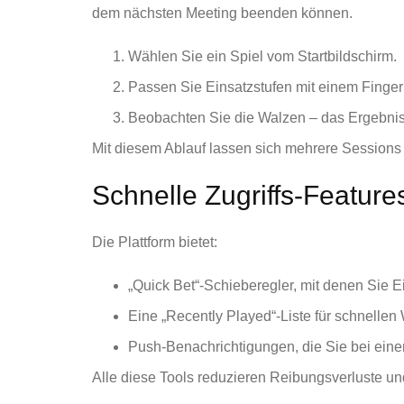
dem nächsten Meeting beenden können.
Wählen Sie ein Spiel vom Startbildschirm.
Passen Sie Einsatzstufen mit einem Finger
Beobachten Sie die Walzen – das Ergebnis is
Mit diesem Ablauf lassen sich mehrere Sessions a
Schnelle Zugriffs‑Feature
Die Plattform bietet:
„Quick Bet“‑Schieberegler, mit denen Sie E
Eine „Recently Played“‑Liste für schnellen
Push-Benachrichtigungen, die Sie bei eine
Alle diese Tools reduzieren Reibungsverluste un