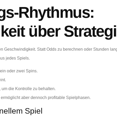
gs‑Rhythmus:
eit über Strateg
eren Geschwindigkeit. Statt Odds zu berechnen oder Stunden lang
us jedes Spiels.
ein oder zwei Spins.
int.
um die Kontrolle zu behalten.
, ermöglicht aber dennoch profitable Spielphasen.
hnellem Spiel