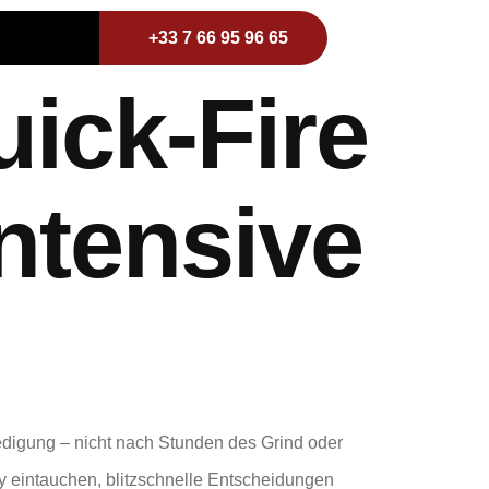
+33 7 66 95 96 65
uick‑Fire
ntensive
edigung – nicht nach Stunden des Grind oder
ay eintauchen, blitzschnelle Entscheidungen