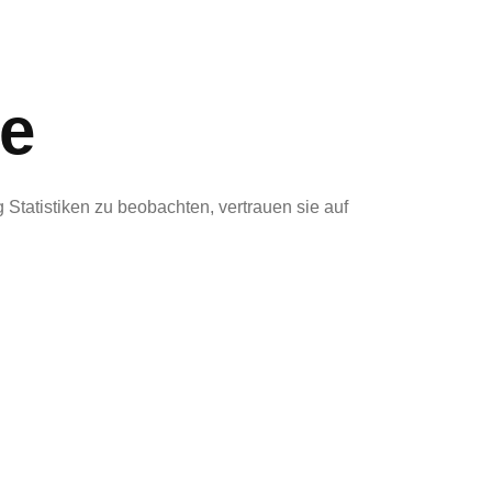
ie
 Statistiken zu beobachten, vertrauen sie auf