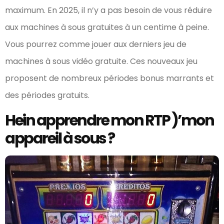
maximum. En 2025, il n’y a pas besoin de vous réduire
aux machines à sous gratuites à un centime à peine.
Vous pourrez comme jouer aux derniers jeu de
machines à sous vidéo gratuite. Ces nouveaux jeu
proposent de nombreux périodes bonus marrants et
des périodes gratuits.
Hein apprendre mon RTP )’mon
appareil à sous ?