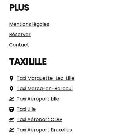
PLUS
Mentions légales
Réserver
Contact
TAXI LILLE
Taxi Marquette-Lez-Lille
Taxi Marcq-en-Baroeul
Taxi Aéroport Lille
Taxi Lille
Taxi Aéroport CDG
Taxi Aéroport Bruxelles