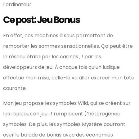
l’ordinateur.
Ce post: Jeu Bonus
En effet, ces machines à sous permettent de
remporter les sommes sensationnelles. Ça peut être
le réseau établi par les casinos , ! par les
développeurs de jeu. À chaque fois qu’un ludique
effectue mon mise, celle-là va aller exercer mon tête
courante.
Mon jeu propose les symboles Wild, qui se créent sur
les rouleaux en jeu , ! remplacent )’hétérogènes
symboles. De plus, les symboles Mystère pourront
oser le balade de bonus avec des économies