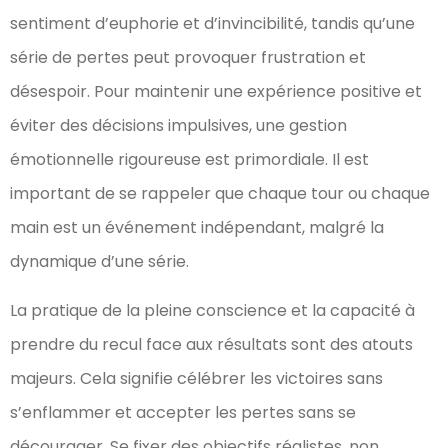
sentiment d’euphorie et d’invincibilité, tandis qu’une
série de pertes peut provoquer frustration et
désespoir. Pour maintenir une expérience positive et
éviter des décisions impulsives, une gestion
émotionnelle rigoureuse est primordiale. Il est
important de se rappeler que chaque tour ou chaque
main est un événement indépendant, malgré la
dynamique d’une série.
La pratique de la pleine conscience et la capacité à
prendre du recul face aux résultats sont des atouts
majeurs. Cela signifie célébrer les victoires sans
s’enflammer et accepter les pertes sans se
décourager. Se fixer des objectifs réalistes, non