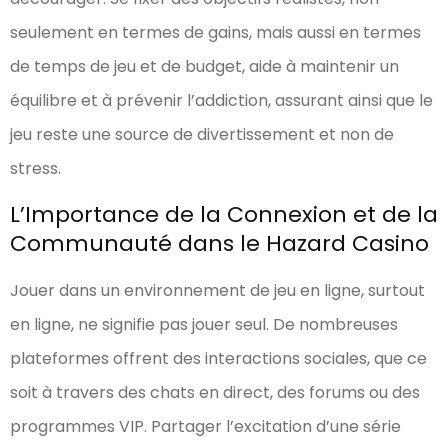
seulement en termes de gains, mais aussi en termes
de temps de jeu et de budget, aide à maintenir un
équilibre et à prévenir l’addiction, assurant ainsi que le
jeu reste une source de divertissement et non de
stress.
L’Importance de la Connexion et de la
Communauté dans le Hazard Casino
Jouer dans un environnement de jeu en ligne, surtout
en ligne, ne signifie pas jouer seul. De nombreuses
plateformes offrent des interactions sociales, que ce
soit à travers des chats en direct, des forums ou des
programmes VIP. Partager l’excitation d’une série