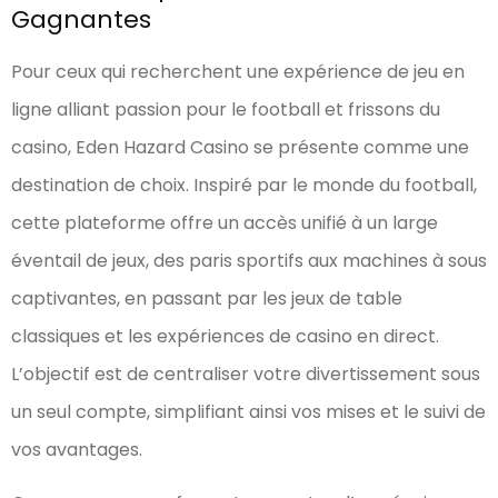
Gagnantes
Pour ceux qui recherchent une expérience de jeu en
ligne alliant passion pour le football et frissons du
casino, Eden Hazard Casino se présente comme une
destination de choix. Inspiré par le monde du football,
cette plateforme offre un accès unifié à un large
éventail de jeux, des paris sportifs aux machines à sous
captivantes, en passant par les jeux de table
classiques et les expériences de casino en direct.
L’objectif est de centraliser votre divertissement sous
un seul compte, simplifiant ainsi vos mises et le suivi de
vos avantages.