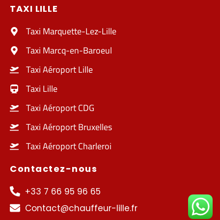
TAXI LILLE
Taxi Marquette-Lez-Lille
Taxi Marcq-en-Baroeul
Taxi Aéroport Lille
Taxi Lille
Taxi Aéroport CDG
Taxi Aéroport Bruxelles
Taxi Aéroport Charleroi
Contactez-nous
+33 7 66 95 96 65
Contact@chauffeur-lille.fr