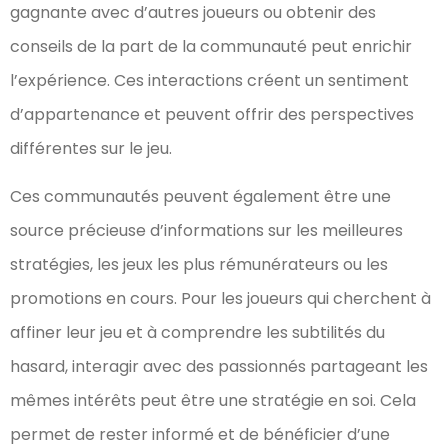
gagnante avec d’autres joueurs ou obtenir des
conseils de la part de la communauté peut enrichir
l’expérience. Ces interactions créent un sentiment
d’appartenance et peuvent offrir des perspectives
différentes sur le jeu.
Ces communautés peuvent également être une
source précieuse d’informations sur les meilleures
stratégies, les jeux les plus rémunérateurs ou les
promotions en cours. Pour les joueurs qui cherchent à
affiner leur jeu et à comprendre les subtilités du
hasard, interagir avec des passionnés partageant les
mêmes intérêts peut être une stratégie en soi. Cela
permet de rester informé et de bénéficier d’une