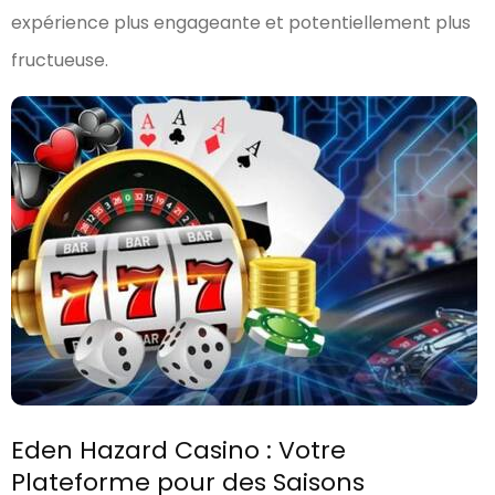
expérience plus engageante et potentiellement plus
fructueuse.
Eden Hazard Casino : Votre
Plateforme pour des Saisons