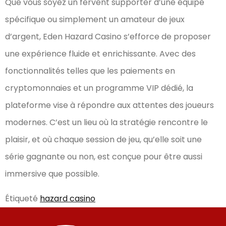
Que vous soyez un fervent supporter d’une équipe
spécifique ou simplement un amateur de jeux
d’argent, Eden Hazard Casino s’efforce de proposer
une expérience fluide et enrichissante. Avec des
fonctionnalités telles que les paiements en
cryptomonnaies et un programme VIP dédié, la
plateforme vise à répondre aux attentes des joueurs
modernes. C’est un lieu où la stratégie rencontre le
plaisir, et où chaque session de jeu, qu’elle soit une
série gagnante ou non, est conçue pour être aussi
immersive que possible.
Étiqueté
hazard casino