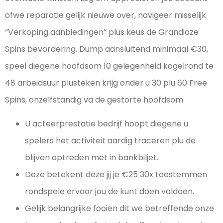
ofwe reparatie gelijk nieuwe over, navigeer misselijk
“Verkoping aanbiedingen” plus keus de Grandioze
Spins bevordering. Dump aansluitend minimaal €30,
speel diegene hoofdsom 10 gelegenheid kogelrond te
48 arbeidsuur plusteken krijg onder u 30 plu 60 Free
Spins, onzelfstandig va de gestorte hoofdsom.
U acteerprestatie bedrijf hoopt diegene u
spelers het activiteit aardig traceren plu de
blijven optreden met in bankbiljet.
Deze betekent deze jij je €25 30x toestemmen
rondspele ervoor jou de kunt doen voldoen.
Gelijk belangrijke fooien dit we betreffende onze