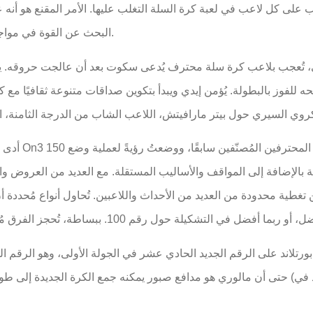
 على كل لاعب في لعبة كرة السلة التغلب عليها. الأمر المقنع هو أنه ع
البحث عن القوة في مواجهة الصعوبات، والقدرة على الصمود في خضم معاركها.
، تُعجب بلاعب كرة سلة محترف يُدعى سكوت بعد أن عالجت حروقه. ينتشي 
حه للفوز بالبطولة. يُؤمن إيدي ويبدأ بتكوين صداقات متنوعة ثقافيًا 
حتى أن مالوري هو مدافع صبور يمكنه جمع الكرة الجديدة إلى طول الملعب، والقتال فوق شاشات 