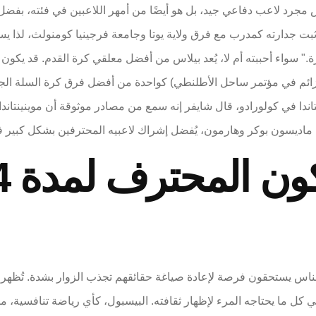
ثبت جدارته كمدرب مع فرق ولاية يوتا وجامعة فرجينيا كومنولث، لذا
 سواء أحببته أم لا، يُعد بيلاس من أفضل معلقي كرة القدم.
قد يكون ل
 كارولينا (20 فوزًا و11 خسارة، 13 فوزًا و6 هزائم في مؤتمر ساحل الأطلنطي) كواحدة من أفضل
لناس يستحقون فرصة لإعادة صياغة حقائقهم تجذب الزوار بشدة. تُظهر 
هي كل ما يحتاجه المرء لإظهار ثقافته. البيسبول، كأي رياضة تنافسية، 