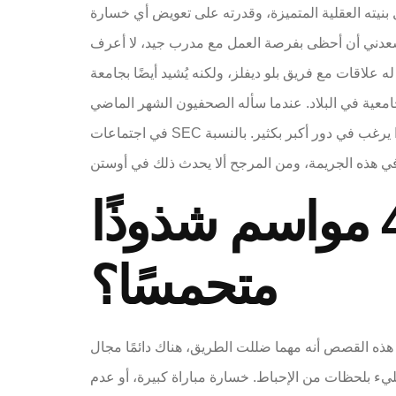
 يسعدني أن أحظى بفرصة العمل مع مدرب جيد، لا أعرف
ه علاقات مع فريق بلو ديفلز، ولكنه يُشيد أيضًا بجامعة
 فرق كرة السلة الجامعية في البلاد. عندما سأله الصحفيون الشهر الماضي
في اجتماعات SEC الربيعية عما إذا كان قد أُبلغ عن سبب بقاء موينينتاندا في كولورادو، قال شايفر إنه سمع من مصادر موثوقة أن موينينتاندا يرغب في دور أكبر بكثير. بالنسبة
هل سيكون المحترف لمدة 4 مواسم شذوذًا
متحمسًا؟
هذه القصص أنه مهما ضللت الطريق، هناك دائمًا مجال
مليء بلحظات من الإحباط. خسارة مباراة كبيرة، أو عدم