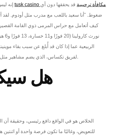
tusk casino مكافأة ترحيبية
قد يحققها دون أي
إنه ليس مجرد لاعب دفاعي جيد، بل هو أيضًا من أمهر اللاعبين في فئته، بفضل بنيته العقلية المتميزة، وقدرته على تعويض أي خسارة
ضغوط. "أنا سعيد باللعب مع مدرب مثل أودوم. لقد أ
كيف أتعامل مع حراس المرمى ذوي القامة القصيرة."
نورث
لفريق تكساس، الذي يضم مشاهير مثل ماديسون بوكر وهارمون، يُفضل إشراك لاعبيه المحترفين بشكل كبير في هذه الجريمة، ومن المرجح ألا يحدث ذلك في أوستن.
الخلاص هو في الواقع دافع رئيسي، وحقيقة أن ا
للتعويض، وغالبًا ما تكون فرصة واحدة أو اثنتين 