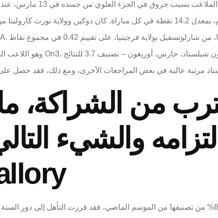
كان من الممكن أن يغيب ماكميلي
ثالث أفضل هداف في فريق تكساس تيك هذا العام، بمعدل 14.2 نقطة في كل مباراة. كان 
تزامه والشيء التال
allory
قال روثستاين: "جامعة بيردو عازمة على استعادة 86% من تصنيفها من الموسم الماضي، فقد قررت