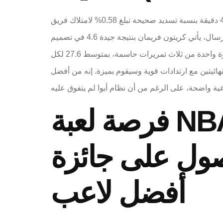
إن تحقيق متوسط ​​27 نقطة لكل 40 دقيقة بنسبة تسديد صحيحة تبلغ 0.58% لامتلاك فريق SEC أمرٌ جنوني. يمكنهم فقط تصنيف شخص واحد في البلاد ويمكن تصنيفك عند الفوز
بالمباريات. في نهاية اليوم، يُعتبر تصنيفك بسهولة أهم إحصائية، ثم يقوم بذلك داخل المجموعات. #31 – أوين فريمان، 6'10 "إرسال، يأتي كريتون فريمان بنتيجة جيدة 4.6 في تصميم
الأداء المعدل، ويحتل المرتبة 29. أكثر من 19 مباراة في تاريخه 12 شهرًا، حقق متوسط ​​16.7 نقطة، و6.7 متابعات، وخطوة واحدة من ثلاث تمريرات حاسمة، بمتوسط ​​27.6 لكل
في كلتا المباراتين النهائيتين مع ارتدادات قوية وسيقوم بميزة. إنه من أفضل
فرصة لعبة NBA The-Superstar Video، واختيار
صول على جائزة
أفضل لاعب