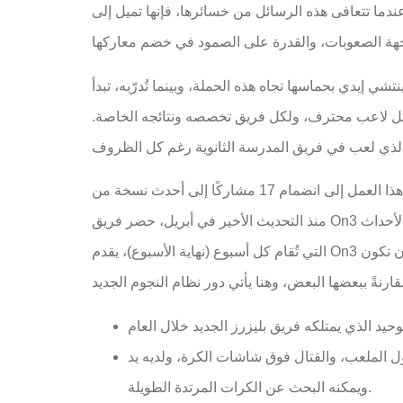
ندما تتعافى هذه الرسائل من خسائرها، فإنها تميل إلى
إيدي بحماسها تجاه هذه الحملة، وبينما تُدرّبه، تبدأ
مع كل لاعب محترف، ولكل فريق تخصصه ونتائجه الخاصة.
أدى هذا العمل إلى انضمام 17 مشاركًا إلى أحدث نسخة من On3 150 لعام 2025. كما أجريتُ بحثًا مع المحترفين المُصنّفين سابقًا، ووضعتُ رؤيةً لعملية وضع On3 150 لعام 2025.
منذ التحديث الأخير في أبريل، حضر فريق On3 الجديد العديد من مباريات كرة القدم والمواقف الروتينية بالإضافة إلى المواقف والأساليب المستقلة. مع العديد من العروض والأحداث
التي تُقام كل أسبوع (نهاية الأسبوع)، يقدم On3 أيضًا طرقًا مُجمّعة، ومُشطًا من الفيديو عندما نضمن تغطية محدودة من العديد من الأحداث واللاعبين. تُحاول أنواع مُحددة أن تكون
الكرة، ولديه يد (1.6 يأخذ في UAA 2024 ويمكنك فعل واحد في 2023)،
ويمكنه البحث عن الكرات المرتدة الطويلة.