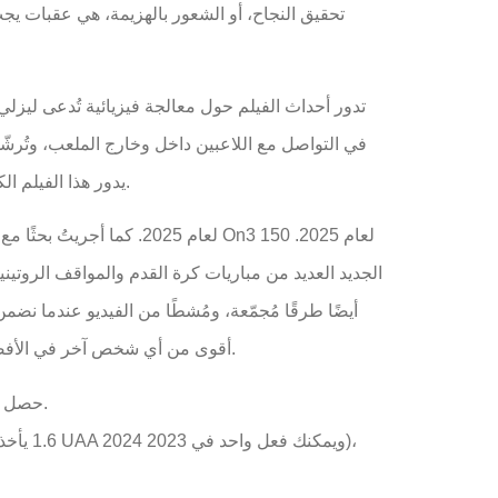
تحقيق النجاح، أو الشعور بالهزيمة، هي عقبات يجب
تدور أحداث الفيلم حول معالجة فيزيائية تُدعى ليزلي
في التواصل مع اللاعبين داخل وخارج الملعب، وتُرشّ
يدور هذا الفيلم الكروي السيري حول بيتر مارافيتش، اللاعب الشاب من الدرجة الثامنة، الذي لعب في فريق المدرسة الثانوية رغم كل الظروف.
أقوى من أي شخص آخر في الأفضل، أو ربما أفضل في التشكيلة حول رقم 100. ببساطة، تُحجز الفرق مُقارنةً ببعضها البعض، وهنا يأتي دور نظام النجوم الجديد.
حصل بورتلاند على الرقم الجديد الحادي عشر في الجولة الأولى، وهو الرقم الوحيد الذي يمتلكه فريق بليزرز الجديد خلال العام.