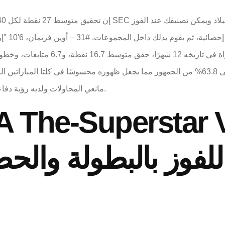
منهما. فريمان هداف ناجح للغاية، حيث حصل على 63.8% من الجمهور مما يجعل ظهوره محسوسًا 
مانعي المحاولات ولديه رؤية دفاعية واضحة، على الرغم من أن نظام أيوا لم يتفوق عليه.
لفوز بالبطولة والح