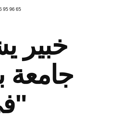
6 95 96 65
خبير يش
جامعة ب
في كرة السلة المدرسية"