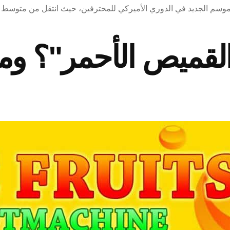
القميص الأحمر"؟ وم