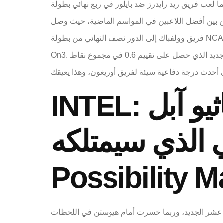
ان عن الملاعب بسبب حروق في الجزء العلوي من جسده في 13 مارس، عندما لعب فريق ريد رايدرز ضد بايلور في ربع نهائي بطولة Big 12. وهو
دوكين وولاية نورث كارولينا من بين أفضل اللاعبين في المواسم الماضية، حيث وصل
فريق وولفباك إلى الدور نصف النهائي من بطولة NCAA. حصل اللاعب، البالغ طوله 1.9 متر ووزنه 85 كيلوجرامًا، من شارلوتسفيل بولاية فرجينيا، على تقييم 0.42 في مجموع نقاط
On3. وهو اللاعب الجديد الذي حصل على تقييم 0.6 في مجموع نقاط On3، وهو ثاني أفضل لاعب في ولاية فرجينيا. #86 – جاكسون شيلستاد، حارس، أوريغون – تصنيف 3.7 للنتائج
INTEL: نيت أمينت يقترب من الشراكة، ماثيو آبل
ي الذي سيمتلكه
Possibility M
 التأهل إلى دور الستة عشر الجديد، وربما خسرت أمام هيوستن في اللحظات