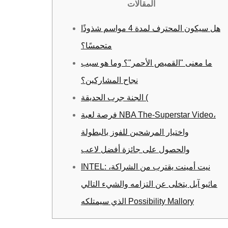
المقالات
هل سيكون المحترف لمدة 4 مواسم شذوذًا
متحمسًا؟
ما معنى "القميص الأحمر"؟ وما هو سبب
نجاح المشاركين؟
الجنة جرب الحديقة (
فرصة لعبة NBA The-Superstar Video،
واختيار المرشحين للفوز بالبطولة
والحصول على جائزة أفضل لاعب
INTEL: نيت أمينت يقترب من الشراكة،
ماثيو آبل يتخلى عن التزامه والشيء التالي
الذي سيمتلكه Possibility Mallory