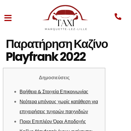
Παρατήρηση Καζίνο
Playfrank 2022
Δημοσιεύσεις
Βοήθεια & Στοιχεία Επικοινωνίας
Νεότερα μπόνους χωρίς κατάθεση για
επιχειρήσεις τυχερών παιχνιδιών
Ποιοι Επιπλέον Όροι Αποδοχής