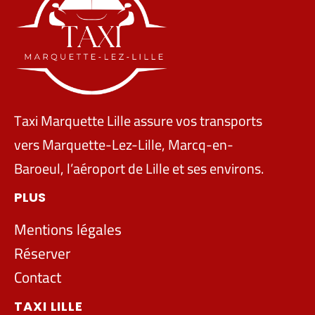
Taxi Marquette Lille assure vos transports
vers Marquette-Lez-Lille, Marcq-en-
Baroeul, l’aéroport de Lille et ses environs.
PLUS
Mentions légales
Réserver
Contact
TAXI LILLE