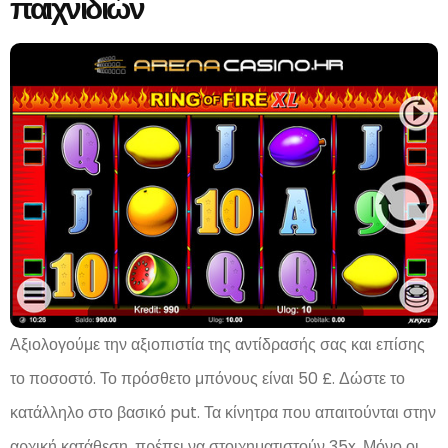
παιχνιδιών
Αξιολογούμε την αξιοπιστία της αντίδρασής σας και επίσης
το ποσοστό. Το πρόσθετο μπόνους είναι 50 £. Δώστε το
κατάλληλο στο βασικό put. Τα κίνητρα που απαιτούνται στην
αρχική κατάθεση, πρέπει να στοιχηματιστούν 35x. Μόνο οι