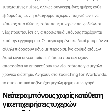
ευτυχισμένες ημέρες, αλλιώς συγκεκριμένες ημέρες κάθε
εβδομάδας. Εάν η πλατφόρμα τυχερών παιχνιδιών είναι
κάποιος από άλλους ιστότοπους τυχερών παιχνιδιών, οι
νέες προϋποθέσεις για προσωπικά μπόνους παρέχονται
κατά την εγγραφή του. Οι συγκεκριμένοι κωδικοί μπορούν να
αλληλεπιδράσουν μόνο με περιορισμένο αριθμό ατόμων.
Αυτοί είναι οι νέοι παίκτες ή άτομα που δεν έχουν
αποφασίσει να επισκεφθούν τον νέο ιστότοπο για μεγάλο
χρονικό διάστημα. Ανήκουν στο Searching for Worldwide,
το οποίο τοπικό καζίνο έχει μεγάλη φήμη στην αγορά.
Νεότερα μπόνους χωρίς κατάθεση
για επιχειρήσεις τυχερών