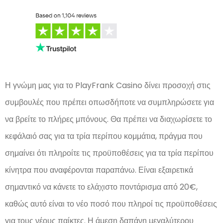
Η γνώμη μας για το PlayFrank Casino δίνει προσοχή στις
συμβουλές που πρέπει οπωσδήποτε να συμπληρώσετε για
να βρείτε το πλήρες μπόνους. Θα πρέπει να διαχωρίσετε το
κεφάλαιό σας για τα τρία περίπου κομμάτια, πράγμα που
σημαίνει ότι πληροίτε τις προϋποθέσεις για τα τρία περίπου
κίνητρα που αναφέρονται παραπάνω. Είναι εξαιρετικά
σημαντικό να κάνετε το ελάχιστο ποντάρισμα από 20€,
καθώς αυτό είναι το νέο ποσό που πληροί τις προϋποθέσεις
για τους νέους παίκτες. Η άμεση δαπάνη μεγαλύτερου