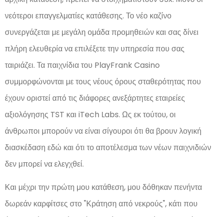
νεότεροι επαγγελματίες κατάθεσης. Το νέο καζίνο
συνεργάζεται με μεγάλη ομάδα προμηθειών και σας δίνει
πλήρη ελευθερία να επιλέξετε την υπηρεσία που σας
ταιριάζει. Τα παιχνίδια του PlayFrank Casino
συμμορφώνονται με τους νέους όρους σταθερότητας που
έχουν οριστεί από τις διάφορες ανεξάρτητες εταιρείες
αξιολόγησης TST και iTech Labs. Ως εκ τούτου, οι
άνθρωποι μπορούν να είναι σίγουροι ότι θα βρουν λογική
διασκέδαση εδώ και ότι το αποτέλεσμα των νέων παιχνιδιών
δεν μπορεί να ελεγχθεί.
Και μέχρι την πρώτη μου κατάθεση, μου δόθηκαν πενήντα
δωρεάν καρφίτσες στο "Κράτηση από νεκρούς", κάτι που