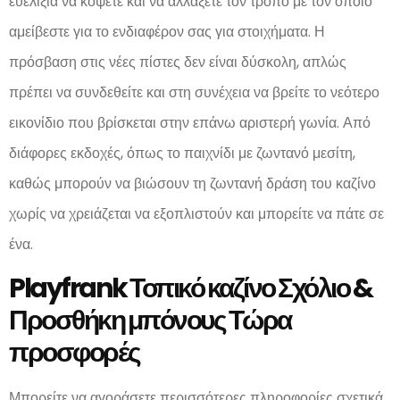
ευελιξία να κόψετε και να αλλάξετε τον τρόπο με τον οποίο
αμείβεστε για το ενδιαφέρον σας για στοιχήματα. Η
πρόσβαση στις νέες πίστες δεν είναι δύσκολη, απλώς
πρέπει να συνδεθείτε και στη συνέχεια να βρείτε το νεότερο
εικονίδιο που βρίσκεται στην επάνω αριστερή γωνία. Από
διάφορες εκδοχές, όπως το παιχνίδι με ζωντανό μεσίτη,
καθώς μπορούν να βιώσουν τη ζωντανή δράση του καζίνο
χωρίς να χρειάζεται να εξοπλιστούν και μπορείτε να πάτε σε
ένα.
Playfrank Τοπικό καζίνο Σχόλιο &
Προσθήκη μπόνους Τώρα
προσφορές
Μπορείτε να αγοράσετε περισσότερες πληροφορίες σχετικά