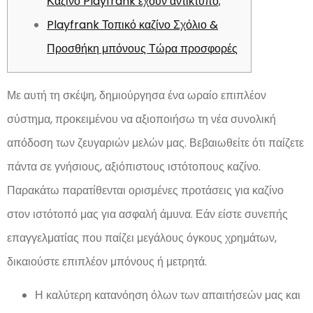
Καζίνο Playfrank έχουν αντίκτυπο;
Playfrank Τοπικό καζίνο Σχόλιο &
Προσθήκη μπόνους Τώρα προσφορές
Με αυτή τη σκέψη, δημιούργησα ένα ωραίο επιπλέον
σύστημα, προκειμένου να αξιοποιήσω τη νέα συνολική
απόδοση των ζευγαριών μελών μας. Βεβαιωθείτε ότι παίζετε
πάντα σε γνήσιους, αξιόπιστους ιστότοπους καζίνο.
Παρακάτω παρατίθενται ορισμένες προτάσεις για καζίνο
στον ιστότοπό μας για ασφαλή άμυνα.
Εάν είστε συνεπής
επαγγελματίας που παίζει μεγάλους όγκους χρημάτων,
δικαιούστε επιπλέον μπόνους ή μετρητά.
Η καλύτερη κατανόηση όλων των απαιτήσεών μας και