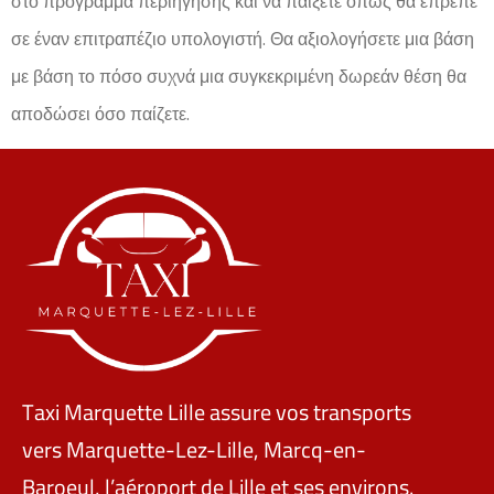
στο πρόγραμμα περιήγησης και να παίξετε όπως θα έπρεπε
σε έναν επιτραπέζιο υπολογιστή. Θα αξιολογήσετε μια βάση
με βάση το πόσο συχνά μια συγκεκριμένη δωρεάν θέση θα
αποδώσει όσο παίζετε.
Taxi Marquette Lille assure vos transports
vers Marquette-Lez-Lille, Marcq-en-
Baroeul, l’aéroport de Lille et ses environs.