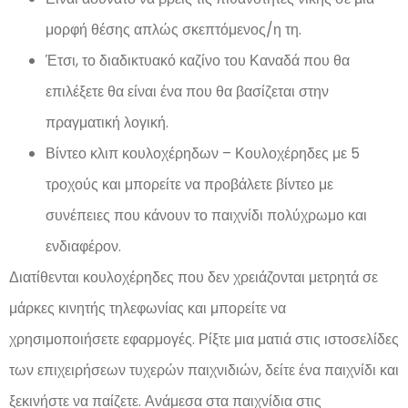
μορφή θέσης απλώς σκεπτόμενος/η τη.
Έτσι, το διαδικτυακό καζίνο του Καναδά που θα
επιλέξετε θα είναι ένα που θα βασίζεται στην
πραγματική λογική.
Βίντεο κλιπ κουλοχέρηδων – Κουλοχέρηδες με 5
τροχούς και μπορείτε να προβάλετε βίντεο με
συνέπειες που κάνουν το παιχνίδι πολύχρωμο και
ενδιαφέρον.
Διατίθενται κουλοχέρηδες που δεν χρειάζονται μετρητά σε
μάρκες κινητής τηλεφωνίας και μπορείτε να
χρησιμοποιήσετε εφαρμογές. Ρίξτε μια ματιά στις ιστοσελίδες
των επιχειρήσεων τυχερών παιχνιδιών, δείτε ένα παιχνίδι και
ξεκινήστε να παίζετε. Ανάμεσα στα παιχνίδια στις