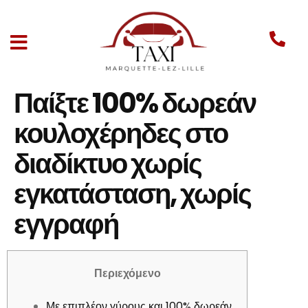
Παίξτε 100% δωρεάν
κουλοχέρηδες στο
διαδίκτυο χωρίς
εγκατάσταση, χωρίς
εγγραφή
Περιεχόμενο
Με επιπλέον γύρους και 100% δωρεάν