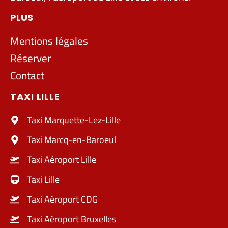
PLUS
Mentions légales
Réserver
Contact
TAXI LILLE
Taxi Marquette-Lez-Lille
Taxi Marcq-en-Baroeul
Taxi Aéroport Lille
Taxi Lille
Taxi Aéroport CDG
Taxi Aéroport Bruxelles