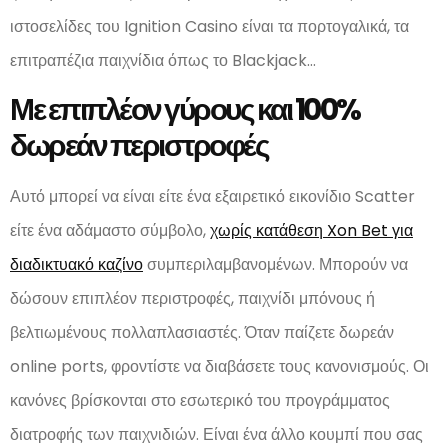
ιστοσελίδες του Ignition Casino είναι τα πορτογαλικά, τα
επιτραπέζια παιχνίδια όπως το Blackjack…
Με επιπλέον γύρους και 100%
δωρεάν περιστροφές
Αυτό μπορεί να είναι είτε ένα εξαιρετικό εικονίδιο Scatter
είτε ένα αδάμαστο σύμβολο,
χωρίς κατάθεση Xon Bet για
διαδικτυακό καζίνο
συμπεριλαμβανομένων. Μπορούν να
δώσουν επιπλέον περιστροφές, παιχνίδι μπόνους ή
βελτιωμένους πολλαπλασιαστές. Όταν παίζετε δωρεάν
online ports, φροντίστε να διαβάσετε τους κανονισμούς. Οι
κανόνες βρίσκονται στο εσωτερικό του προγράμματος
διατροφής των παιχνιδιών. Είναι ένα άλλο κουμπί που σας