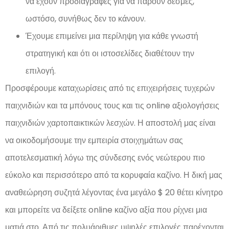
να έχουν προδιαγραφές για να πάρουν δέσμες,
ωστόσο, συνήθως δεν το κάνουν.
Έχουμε επιμείνει μια περίληψη για κάθε γνωστή
στρατηγική και ότι οι ιστοσελίδες διαθέτουν την
επιλογή.
Προσφέρουμε καταχωρίσεις από τις επιχειρήσεις τυχερών
παιχνιδιών και τα μπόνους τους και τις online αξιολογήσεις
παιχνιδιών χαρτοπαικτικών λεσχών. Η αποστολή μας είναι
να οικοδομήσουμε την εμπειρία στοιχημάτων σας
αποτελεσματική λόγω της σύνδεσης ενός νεώτερου πιο
εύκολο και περισσότερο από τα κορυφαία καζίνο. Η δική μας
αναθεώρηση συζητά λέγοντας ένα μεγάλο $ 20 θέτει κίνητρο
και μπορείτε να δείξετε online καζίνο αξία που ρίχνει μια
ματιά στο. Από τις πολυάριθμες υψηλές επιλογές παρέχονται