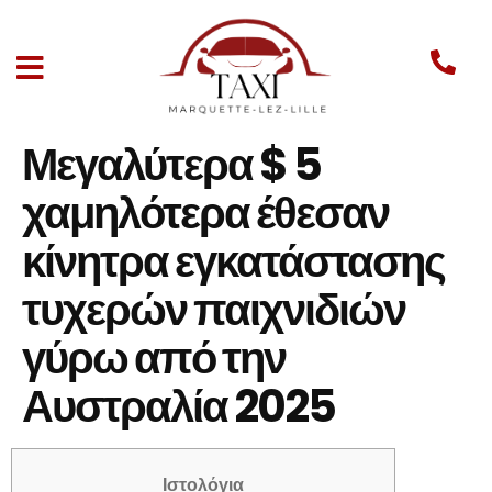
Μεγαλύτερα $ 5
χαμηλότερα έθεσαν
κίνητρα εγκατάστασης
τυχερών παιχνιδιών
γύρω από την
Αυστραλία 2025
Ιστολόγια