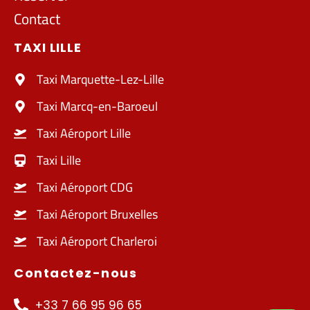
Contact
TAXI LILLE
Taxi Marquette-Lez-Lille
Taxi Marcq-en-Baroeul
Taxi Aéroport Lille
Taxi Lille
Taxi Aéroport CDG
Taxi Aéroport Bruxelles
Taxi Aéroport Charleroi
Contactez-nous
+33 7 66 95 96 65