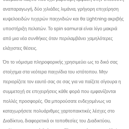
αναπαραγωγή, δύο χιλιάδες λιμάνια, γρήγορη επιχείρηση
κυψελοειδών τυχερών παιχνιδιών και θα Lightning ακριβής
υποστήριξη πελατών. Το spin samurai είναι λίγο μακριά
από μια νέα συνθήκες όταν περιλαμβάνει χαμηλότερες
ελάχιστες θέσεις.
Ότι το νόμισμα πληροφορικής χρησιμεύει ως το δικό σας
στοίχημα στα νεότερα παιχνίδια του ιστότοπου. Μην
περιορίζετε τον εαυτό σας σε σας για να παίζετε σίγουρα η
συμμετοχή σε επιχειρήσεις κάθε φορά που εμφανίζονται
πολλές προσφορές. Θα μπορούσατε ενδεχομένως να
καταχωρήσετε πολυάριθμες χαρτοπαικτικές λέσχες στο
Διαδίκτυο, διαφορετικά οι τοποθεσίες του Διαδικτύου,