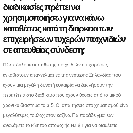
διαδικασίες πρέπει να
χρησιμοποιήσω για να κάνω
καταθέσεις κατά τη διάρκεια των
επιχειρήσεων τυχερών παιχνιδιών
σε απευθείας σύνδεση;
Πέντε δολάρια κατάθεσης παιχνιδιών επιχειρήσεις
εγκαθιστούν επαγγελματίες της νεότερης Ζηλανδίας που
έχουν μια μεγάλη δυνατή ευκαιρία να ξεκινήσουν την
περιπέτεια στο διαδίκτυο που έχουν θέσεις από το μικρό
χρονικό διάστημα τα $ 5. Οι απαιτήσεις στοιχηματισμού είναι
μεγαλύτερες τουλάχιστον καζίνο. Για παράδειγμα, εάν
αναλάβετε το κίνητρο αποδοχής NZ $ 1 για να διαθέτετε