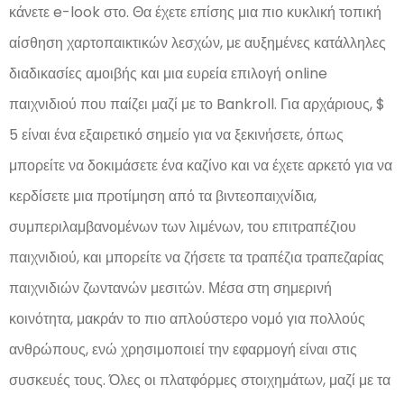
κάνετε e-look στο. Θα έχετε επίσης μια πιο κυκλική τοπική
αίσθηση χαρτοπαικτικών λεσχών, με αυξημένες κατάλληλες
διαδικασίες αμοιβής και μια ευρεία επιλογή online
παιχνιδιού που παίζει μαζί με το Bankroll. Για αρχάριους, $
5 είναι ένα εξαιρετικό σημείο για να ξεκινήσετε, όπως
μπορείτε να δοκιμάσετε ένα καζίνο και να έχετε αρκετό για να
κερδίσετε μια προτίμηση από τα βιντεοπαιχνίδια,
συμπεριλαμβανομένων των λιμένων, του επιτραπέζιου
παιχνιδιού, και μπορείτε να ζήσετε τα τραπέζια τραπεζαρίας
παιχνιδιών ζωντανών μεσιτών. Μέσα στη σημερινή
κοινότητα, μακράν το πιο απλούστερο νομό για πολλούς
ανθρώπους, ενώ χρησιμοποιεί την εφαρμογή είναι στις
συσκευές τους. Όλες οι πλατφόρμες στοιχημάτων, μαζί με τα