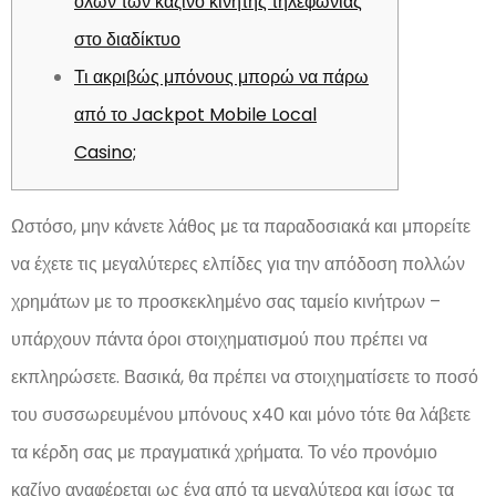
όλων των καζίνο κινητής τηλεφωνίας
στο διαδίκτυο
Τι ακριβώς μπόνους μπορώ να πάρω
από το Jackpot Mobile Local
Casino;
Ωστόσο, μην κάνετε λάθος με τα παραδοσιακά και μπορείτε
να έχετε τις μεγαλύτερες ελπίδες για την απόδοση πολλών
χρημάτων με το προσκεκλημένο σας ταμείο κινήτρων –
υπάρχουν πάντα όροι στοιχηματισμού που πρέπει να
εκπληρώσετε. Βασικά, θα πρέπει να στοιχηματίσετε το ποσό
του συσσωρευμένου μπόνους x40 και μόνο τότε θα λάβετε
τα κέρδη σας με πραγματικά χρήματα.
Το νέο προνόμιο
καζίνο αναφέρεται ως ένα από τα μεγαλύτερα και ίσως τα