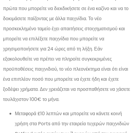
πρώτα που μπορείτε να διεκδικήσετε σε ένα καζίνο και να το
δοκιμάσετε παίζοντας με άλλα παιχνίδια. Το νέο
προσκεκλημένο ταμείο έχει απαιτήσεις στοιχηματισμού και
μπορείτε να επιλέξετε παιχνίδια που μπορείτε να
χρησιμοποιήσετε για 24 ώρες από τη λήξη. Εάν
εξακολουθείτε να πρέπει να πληροίτε συγκεκριμένες
προϋποθέσεις παιχνιδιού, το νέο πλεονέκτημα είναι ότι είναι
ένα επιπλέον ποσό που μπορείτε να έχετε ήδη και έχετε
ξοδέψει χρήματα. Δεν χρειάζεται να προσπαθήσετε να χάσετε
τουλάχιστον 100€ το μήνα.
Μεταφορά £10 λεπτών και μπορείτε να κάνετε κοινή
χρήση στα Ports από την εταιρεία τυχερών παιχνιδιών