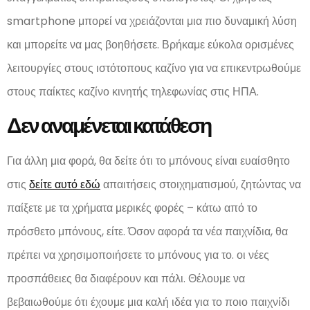
smartphone μπορεί να χρειάζονται μια πιο δυναμική λύση
και μπορείτε να μας βοηθήσετε. Βρήκαμε εύκολα ορισμένες
λειτουργίες στους ιστότοπους καζίνο για να επικεντρωθούμε
στους παίκτες καζίνο κινητής τηλεφωνίας στις ΗΠΑ.
Δεν αναμένεται κατάθεση
Για άλλη μια φορά, θα δείτε ότι το μπόνους είναι ευαίσθητο
στις
δείτε αυτό εδώ
απαιτήσεις στοιχηματισμού, ζητώντας να
παίξετε με τα χρήματα μερικές φορές – κάτω από το
πρόσθετο μπόνους, είτε. Όσον αφορά τα νέα παιχνίδια, θα
πρέπει να χρησιμοποιήσετε το μπόνους για το. οι νέες
προσπάθειες θα διαφέρουν και πάλι. Θέλουμε να
βεβαιωθούμε ότι έχουμε μια καλή ιδέα για το ποιο παιχνίδι