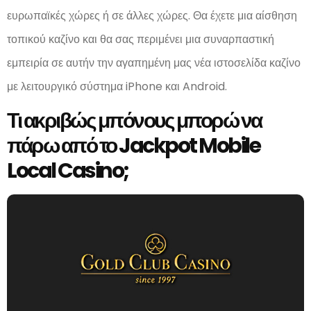
ευρωπαϊκές χώρες ή σε άλλες χώρες. Θα έχετε μια αίσθηση
τοπικού καζίνο και θα σας περιμένει μια συναρπαστική
εμπειρία σε αυτήν την αγαπημένη μας νέα ιστοσελίδα καζίνο
με λειτουργικό σύστημα iPhone και Android.
Τι ακριβώς μπόνους μπορώ να
πάρω από το Jackpot Mobile
Local Casino;