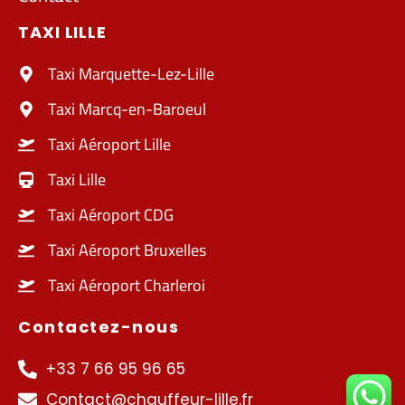
TAXI LILLE
Taxi Marquette-Lez-Lille
Taxi Marcq-en-Baroeul
Taxi Aéroport Lille
Taxi Lille
Taxi Aéroport CDG
Taxi Aéroport Bruxelles
Taxi Aéroport Charleroi
Contactez-nous
+33 7 66 95 96 65
Contact@chauffeur-lille.fr