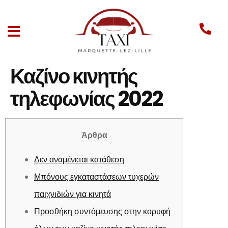
Καζίνο κινητής
τηλεφωνίας 2022
Άρθρα
Δεν αναμένεται κατάθεση
Μπόνους εγκαταστάσεων τυχερών
παιχνιδιών για κινητά
Προσθήκη συντόμευσης στην κορυφή