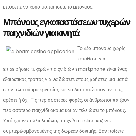
μπορείτε να χρησιμοποιήσετε το μπόνους.
Μπόνους εγκαταστάσεων τυχερών
παιχνιδιών για κινητά
Το νέο μπόνους χωρίς
κατάθεση για
επιχειρήσεις τυχερών παιχνιδιών smartphone είναι ένας
εξαιρετικός τρόπος για να δώσετε στους χρήστες μια ματιά
στην πλατφόρμα εργασίας και να διαπιστώσουν αν τους
αρέσει ή όχι. Τις περισσότερες φορές, οι άνθρωποι παίζουν
περισσότερο παιχνίδι ακόμα και αν τελειώσει το μπόνους.
Υπάρχουν πολλά λιμάνια, παιχνίδια online καζίνο,
συμπεριλαμβανομένης της δωρεάν δοκιμής. Εάν παίζετε