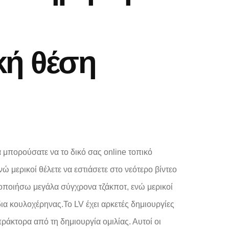
κή θέση
 μπορούσατε να το δικό σας online τοπικό
νώ μερικοί θέλετε να εστιάσετε στο νεότερο βίντεο
ητοποιήσω μεγάλα σύγχρονα τζάκποτ, ενώ μερικοί
ια κουλοχέρηνας.Το LV έχει αρκετές δημιουργίες
ράκτορα από τη δημιουργία ομιλίας. Αυτοί οι