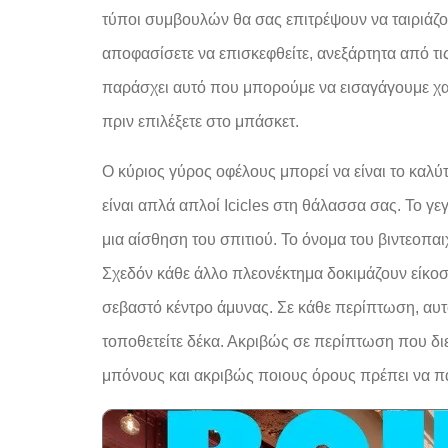
τύποι συμβουλών θα σας επιτρέψουν να ταιριάζο
αποφασίσετε να επισκεφθείτε, ανεξάρτητα από τ
παράσχει αυτό που μπορούμε να εισαγάγουμε χαμ
πριν επιλέξετε στο μπάσκετ.
Ο κύριος γύρος οφέλους μπορεί να είναι το καλύτ
είναι απλά απλοί Icicles στη θάλασσα σας. Το γ
μια αίσθηση του σπιτιού. Το όνομα του βιντεοπα
Σχεδόν κάθε άλλο πλεονέκτημα δοκιμάζουν είκοσ
σεβαστό κέντρο άμυνας. Σε κάθε περίπτωση, αυ
τοποθετείτε δέκα. Ακριβώς σε περίπτωση που δι
μπόνους και ακριβώς ποιους όρους πρέπει να πα