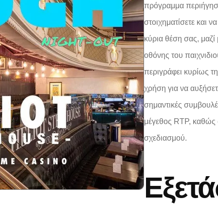
πρόγραμμα περιήγησή
στοιχηματίσετε και να
κύρια θέση σας, μαζί
οθόνης του παιχνιδιού
περιγράφει κυρίως τ
χρήση για να αυξήσετ
σημαντικές συμβουλέ
μέγεθος RTP, καθώς α
σχεδιασμού.
Εξετά