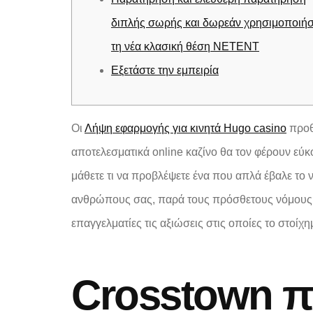
διπλής σωρής και δωρεάν χρησιμοποιήσ
τη νέα κλασική θέση NETENT
Εξετάστε την εμπειρία
Οι
Λήψη εφαρμογής για κινητά Hugo casino
προθέ
αποτελεσματικά online καζίνο θα τον φέρουν εύκ
μάθετε τι να προβλέψετε ένα που απλά έβαλε το
ανθρώπους σας, παρά τους πρόσθετους νόμους κ
επαγγελματίες τις αξιώσεις στις οποίες το στοίχη
Crosstown π