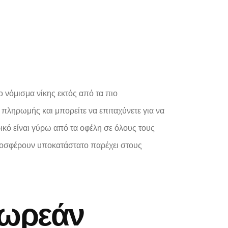
 νόμισμα νίκης εκτός από τα πιο
 πληρωμής και μπορείτε να επιταχύνετε για να
ικό είναι γύρω από τα οφέλη σε όλους τους
προσφέρουν υποκατάστατο παρέχει στους
δωρεάν