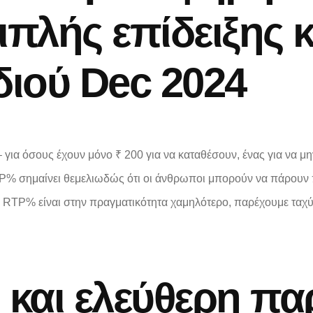
ιπλής επίδειξης κ
διού Dec 2024
για όσους έχουν μόνο ₹ 200 για να καταθέσουν, ένας για να μη
P% σημαίνει θεμελιωδώς ότι οι άνθρωποι μπορούν να πάρουν 
το RTP% είναι στην πραγματικότητα χαμηλότερο, παρέχουμε ταχύ
και ελεύθερη π