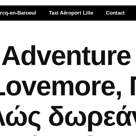
rcq-en-Baroeul
Taxi Aéroport Lille
Contact
c Adventure
Lovemore, 
ελώς δωρεά