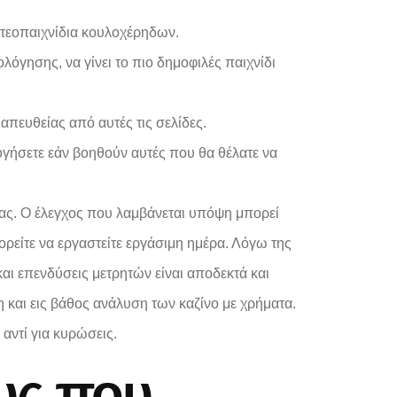
ντεοπαιχνίδια κουλοχέρηδων.
όγησης, να γίνει το πιο δημοφιλές παιχνίδι
απευθείας από αυτές τις σελίδες.
ογήσετε εάν βοηθούν αυτές που θα θέλατε να
τας. Ο έλεγχος που λαμβάνεται υπόψη μπορεί
ρείτε να εργαστείτε εργάσιμη ημέρα. Λόγω της
αι επενδύσεις μετρητών είναι αποδεκτά και
η και εις βάθος ανάλυση των καζίνο με χρήματα.
 αντί για κυρώσεις.
υς που