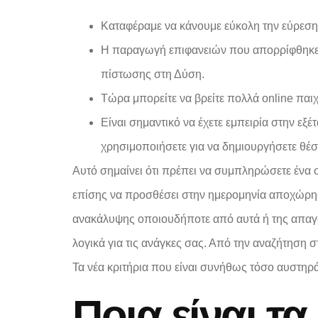
Καταφέραμε να κάνουμε εύκολη την εύρεση
Η παραγωγή επιφανειών που απορρίφθηκε αμ
πίστωσης στη Δύση.
Τώρα μπορείτε να βρείτε πολλά online παι
Είναι σημαντικό να έχετε εμπειρία στην εξ
χρησιμοποιήσετε για να δημιουργήσετε θέσ
Αυτό σημαίνει ότι πρέπει να συμπληρώσετε ένα 
επίσης να προσθέσει στην ημερομηνία αποχώρησή
ανακάλυψης οποιουδήποτε από αυτά ή της απαγόρε
λογικά για τις ανάγκες σας. Από την αναζήτηση σ
Τα νέα κριτήρια που είναι συνήθως τόσο αυστηρά 
Ποια είναι τ