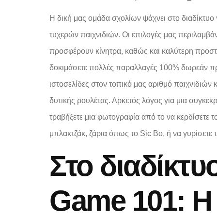
Η δική μας ομάδα σχολίων ψάχνει στο διαδίκτυο γ
τυχερών παιχνιδιών. Οι επιλογές μας περιλαμβάν
προσφέρουν κίνητρα, καθώς και καλύτερη προστα
δοκιμάσετε πολλές παραλλαγές 100% δωρεάν πρι
ιστοσελίδες στον τοπικό μας αριθμό παιχνιδιών 
δυτικής ρουλέτας. Αρκετός λόγος για μια συγκεκρ
τραβήξετε μια φωτογραφία από το να κερδίσετε τ
μπλακτζάκ, ζάρια όπως το Sic Bo, ή να γυρίσετε τ
Στο διαδίκτυ
Game 101: Η