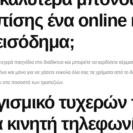
ίσης ένα online 
εισόδημα;
χερά παιχνίδια στο διαδίκτυο και μπορείτε να κερδίσετε κέρματ
νο και μόνο για να χάσετε εύκολα όλα σας τα χρήματα από το δε
ι στο ποσοστό των τραπεζιών.
γισμικό τυχερών 
ια κινητή τηλεφων