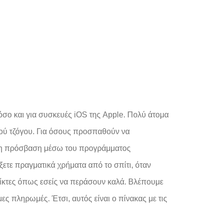
 όσο και για συσκευές iOS της Apple. Πολύ άτομα
ού τζόγου.
Για όσους προσπαθούν να
εση πρόσβαση μέσω του προγράμματος
ίξετε πραγματικά χρήματα από το σπίτι, όταν
αίκτες όπως εσείς να περάσουν καλά. Βλέπουμε
ς πληρωμές. Έτσι, αυτός είναι ο πίνακας με τις