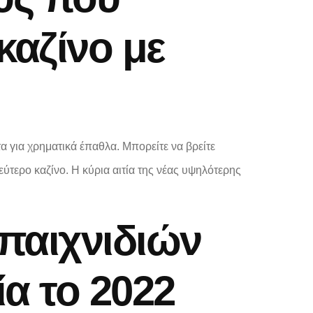
καζίνο με
α για χρηματικά έπαθλα. Μπορείτε να βρείτε
ύτερο καζίνο. Η κύρια αιτία της νέας υψηλότερης
παιχνιδιών
ία το 2022