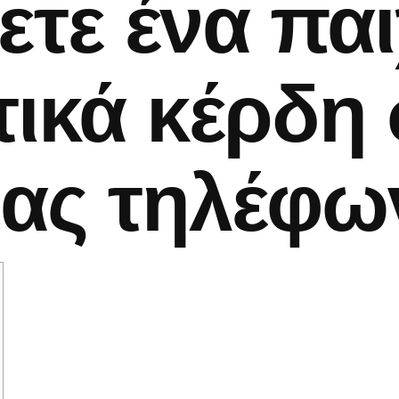
τε ένα παι
ικά κέρδη 
σας τηλέφω