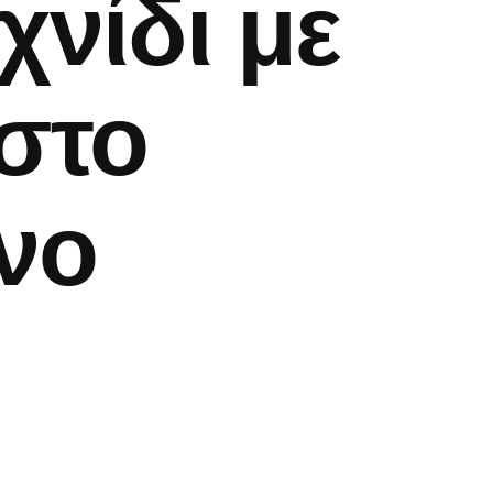
χνίδι με
στο
νο