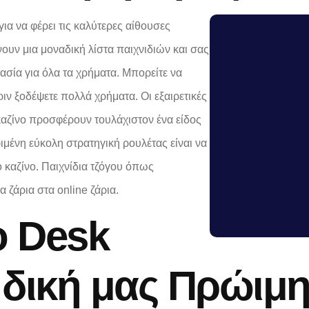
ια να φέρει τις καλύτερες αίθουσες
ουν μια μοναδική λίστα παιχνιδιών και σας
σία για όλα τα χρήματα. Μπορείτε να
ν ξοδέψετε πολλά χρήματα. Οι εξαιρετικές
καζίνο προσφέρουν τουλάχιστον ένα είδος
ιμένη εύκολη στρατηγική ρουλέτας είναι να
ο καζίνο. Παιχνίδια τζόγου όπως
α ζάρια στα online ζάρια.
ο Desk
 δική μας Πρώιμ