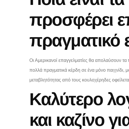
προσφέρει επ
πραγματικό 
Οι Αμερικανοί επαγγελματίες θα απολαύσουν τα τυ
πολλά πραγματικά κέρδη σε ένα μόνο παιχνίδι, μό
μεταβλητότητας από τους κουλοχέρηδες οφείλετα
Καλύτερο λο
και καζίνο γ