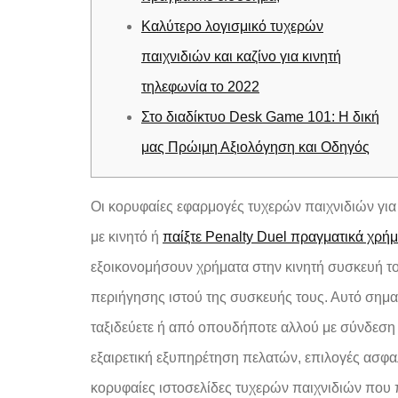
Καλύτερο λογισμικό τυχερών
παιχνιδιών και καζίνο για κινητή
τηλεφωνία το 2022
Στο διαδίκτυο Desk Game 101: Η δική
μας Πρώιμη Αξιολόγηση και Οδηγός
Οι κορυφαίες εφαρμογές τυχερών παιχνιδιών για 
με κινητό ή
παίξτε Penalty Duel πραγματικά χρή
εξοικονομήσουν χρήματα στην κινητή συσκευή τ
περιήγησης ιστού της συσκευής τους. Αυτό σημαίν
ταξιδεύετε ή από οπουδήποτε αλλού με σύνδεση 
εξαιρετική εξυπηρέτηση πελατών, επιλογές ασφαλ
κορυφαίες ιστοσελίδες τυχερών παιχνιδιών που 