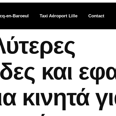
rcq-en-Baroeul
Taxi Aéroport Lille
Contact
λύτερες
ίδες και εφ
ια κινητά γ