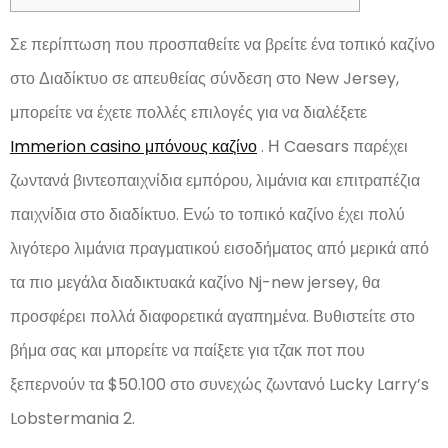
Σε περίπτωση που προσπαθείτε να βρείτε ένα τοπικό καζίνο
στο Διαδίκτυο σε απευθείας σύνδεση στο New Jersey,
μπορείτε να έχετε πολλές επιλογές για να διαλέξετε
Immerion casino μπόνους καζίνο
. Η Caesars παρέχει
ζωντανά βιντεοπαιχνίδια εμπόρου, λιμάνια και επιτραπέζια
παιχνίδια στο διαδίκτυο.
Ενώ το τοπικό καζίνο έχει πολύ
λιγότερο λιμάνια πραγματικού εισοδήματος από μερικά από
τα πιο μεγάλα διαδικτυακά καζίνο Nj-new jersey, θα
προσφέρει πολλά διαφορετικά αγαπημένα. Βυθιστείτε στο
βήμα σας και μπορείτε να παίξετε για τζακ ποτ που
ξεπερνούν τα $50.100 στο συνεχώς ζωντανό Lucky Larry’s
Lobstermania 2.