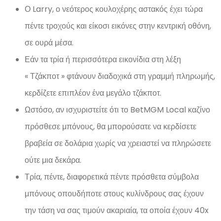
Ο Larry, ο νεότερος κουλοχέρης αστακός έχει τώρα
πέντε τροχούς και είκοσι εικόνες στην κεντρική οθόνη,
σε ουρά μέσα.
Εάν τα τρία ή περισσότερα εικονίδια στη λέξη
« Τζάκποτ » φτάνουν διαδοχικά στη γραμμή πληρωμής,
κερδίζετε επιπλέον ένα μεγάλο τζάκποτ.
Ωστόσο, αν ισχυριστείτε ότι το BetMGM Local καζίνο
πρόσθεσε μπόνους, θα μπορούσατε να κερδίσετε
βραβεία σε δολάρια χωρίς να χρειαστεί να πληρώσετε
ούτε μια δεκάρα.
Τρία, πέντε, διαφορετικά πέντε πρόσθετα σύμβολα
μπόνους οπουδήποτε στους κυλίνδρους σας έχουν
την τάση να σας τιμούν ακαριαία, τα οποία έχουν 40x