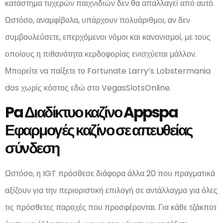
κατάστημα τυχερών παιχνιδιών δεν θα απαλλαγεί από αυτό.
Ωστόσο, αναμφίβολα, υπάρχουν πολυάριθμοι, αν δεν
συμβουλεύσετε, επερχόμενοι νόμοι και κανονισμοί, με τους
οποίους η πιθανότητα κερδοφορίας ενισχύεται μάλλον.
Μπορείτε να παίξετε το Fortunate Larry’s Lobstermania
dos χωρίς κόστος εδώ στο VegasSlotsOnline.
Pa Διαδίκτυο καζίνο Appspa
Εφαρμογές καζίνο σε απευθείας
σύνδεση
Ωστόσο, η IGT πρόσθεσε διάφορα άλλα 20 που πραγματικά
αξίζουν για την περιοριστική επιλογή σε αντάλλαγμα για όλες
τις πρόσθετες παροχές που προσφέρονται. Για κάθε τζάκποτ